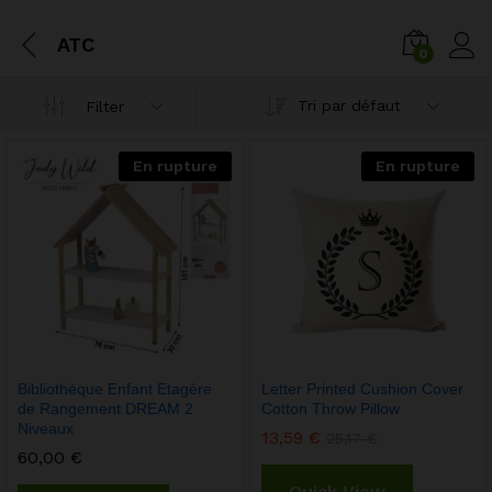
ATC
0
Tri par défaut
Filter
En rupture
En rupture
Bibliothèque Enfant Etagère
Letter Printed Cushion Cover
de Rangement DREAM 2
Cotton Throw Pillow
Niveaux
13,59
€
25,17
€
60,00
€
Quick View