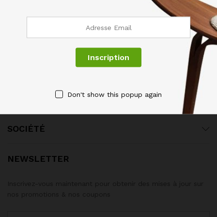
SERVICES & GARANTIES
Don't show this popup again
BESOIN D’AIDE?
SOCIÉTÉ
NEWSLETTER
Inscrivez-vous maintenant pour obtenir des mises à jour sur
nos promotions & nos coupons