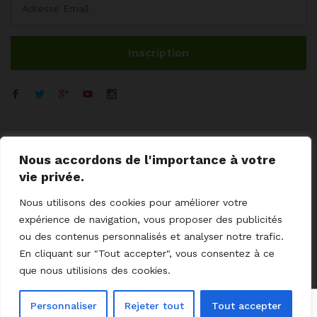
Nous accordons de l'importance à votre
vie privée.
Nous utilisons des cookies pour améliorer votre
expérience de navigation, vous proposer des publicités
ou des contenus personnalisés et analyser notre trafic.
© 2023 GoodCoProximity.
mentions légales
I
CGV
I
Cookies
I
En cliquant sur "Tout accepter", vous consentez à ce
Livraisons - retour
I
Aides / SAV
I
Contact
que nous utilisions des cookies.
0
Personnaliser
Rejeter tout
Tout accepter