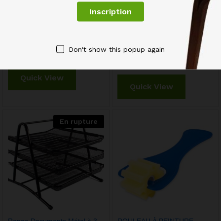
Piles SALINE R03 Lot de 4
Pochette Etui Boitier
Pcs PANASONIC
Rangement CD Pour 24 CD
Don't show this popup again
Blue Ray
1,25
€
2,45
€
Quick View
Quick View
En rupture