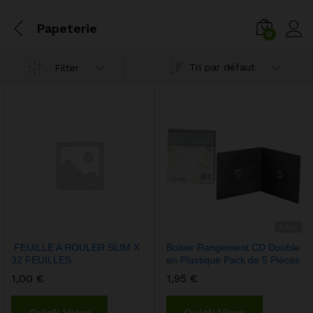
Papeterie
0
Tri par défaut
Filter
FEUILLE A ROULER SLIM X
Boitier Rangement CD Double
32 FEUILLES
en Plastique Pack de 5 Pièces
1,00
€
1,95
€
Quick View
Quick View