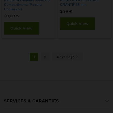
Range Documents Métal à 3
ROULEAU À PEINTURE
Compartiments Paniers
CRANTÉ 25 mm
Coulissants
2,99
€
20,00
€
Quick View
Quick View
1
2
Next Page
SERVICES & GARANTIES