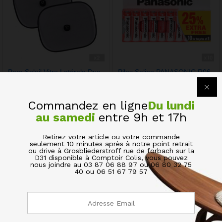
Pare Soleil Vitre Latérale Duo
Piles Saline PANASONIC R06
Avec Ventouse
Lot de 10 pcs
2,97
€
2,25
€
Commandez en ligne
Du lundi
au samedi
entre 9h et 17h
Quick View
Quick View
Retirez votre article ou votre commande
seulement 10 minutes après à notre point retrait
ou drive à Grosbliederstroff rue de forbach sur la
D31 disponible à Comptoir Colis, vous pouvez
nous joindre au 03 87 06 88 97 ou 06 80 32 75
40 ou 06 51 67 79 57