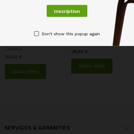
Don't show this popup again
Etagère Design Echelle
Étagère Modulable Grille
Chevet 2 Niveaux Métal
Treillis 9 Casiers
Colorado
38,96
€
30,00
€
Quick View
Quick View
SERVICES & GARANTIES