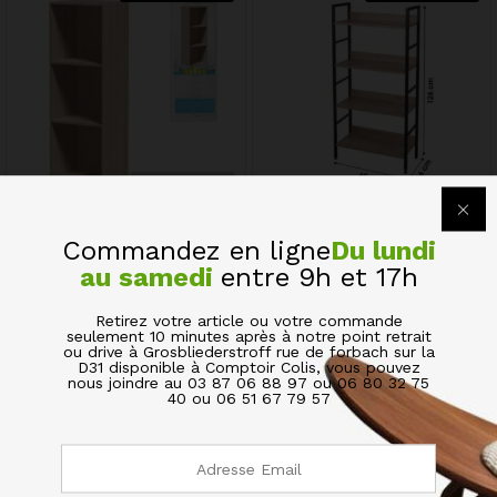
Etagère de Rangement 3
Etagère de Rangement
Cases Meuble 3 Niveaux
COLORADO Meuble 4
Commandez en ligne
Du lundi
Niveaux
55,00
€
au samedi
entre 9h et 17h
60,00
€
Quick View
Retirez votre article ou votre commande
Quick View
seulement 10 minutes après à notre point retrait
ou drive à Grosbliederstroff rue de forbach sur la
D31 disponible à Comptoir Colis, vous pouvez
nous joindre au 03 87 06 88 97 ou 06 80 32 75
40 ou 06 51 67 79 57