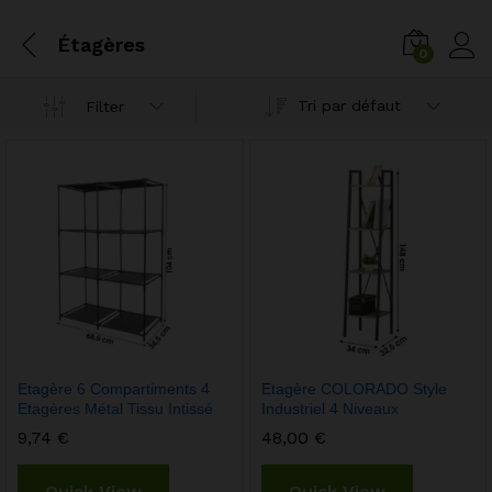
Étagères
0
Tri par défaut
Filter
Etagère 6 Compartiments 4
Etagère COLORADO Style
Etagères Métal Tissu Intissé
Industriel 4 Niveaux
9,74
€
48,00
€
Quick View
Quick View