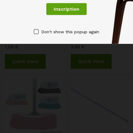
HOUSSE BALAI MICROFIBRE
Housse Microfibre Pour Balai
Don't show this popup again
ou Pantoufles Pour Le
de Ménage Taille Standard
Nettoyage Des Sols
Couleurs Assorties
1,05
€
3,95
€
Quick View
Quick View