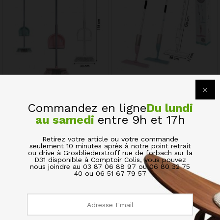
Balai Pelle Ménage Entretien
Balai Pulvérisateur avec
Maison Bureau
Serpillière Microfibres
Commandez en ligne
Du lundi
7,00
€
12,00
€
au samedi
entre 9h et 17h
Quick View
Quick View
Retirez votre article ou votre commande
seulement 10 minutes après à notre point retrait
ou drive à Grosbliederstroff rue de forbach sur la
D31 disponible à Comptoir Colis, vous pouvez
nous joindre au 03 87 06 88 97 ou 06 80 32 75
40 ou 06 51 67 79 57