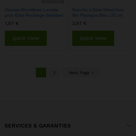
Housse Microfibres Lavable
Manche à Balai Métal Avec
pour Balai Recharge Standard
film Plastique Bleu 120 cm
1,97
€
2,97
€
Quick View
Quick View
1
2
Next Page
SERVICES & GARANTIES