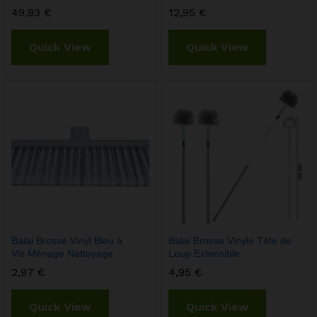
49,93
€
12,95
€
Quick View
Quick View
Balai Brosse Vinyl Bleu à
Balai Brosse Vinyle Tête de
Vis Ménage Nettoyage
Loup Extensible
2,97
€
4,95
€
Quick View
Quick View