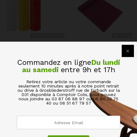
Bouteille à Sauce Flacon
Chemin de Table Non Tissé
Souple en Plastique Ketchup
Décoration Fêtes Mauve
Moutarde Mayonnaise
Prune
Commandez en ligne
Du lundi
2,97
€
1,50
€
au samedi
entre 9h et 17h
Quick View
Quick View
Retirez votre article ou votre commande
seulement 10 minutes après à notre point retrait
ou drive à Grosbliederstroff rue de forbach sur la
D31 disponible à Comptoir Colis, vous pouvez
nous joindre au 03 87 06 88 97 ou 06 80 32 75
40 ou 06 51 67 79 57