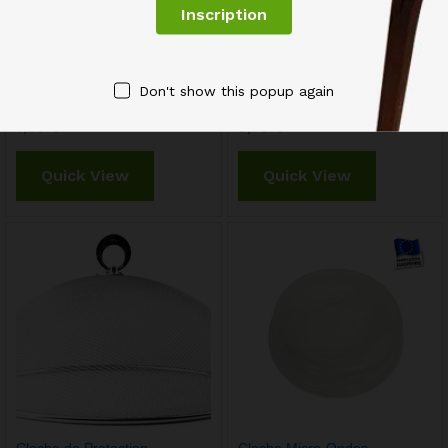
Clips Pince pour Nappe
Cloche à Micro Ondes en
Don't show this popup again
Ajustable
Plastique Polypropylène
1,55
€
3,75
€
Quick View
Quick View