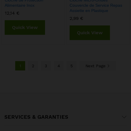
Cloche de Protection
Cloche Micro-Ondes
Alimentaire Inox
Couvercle de Service Repas
Assiette en Plastique
12,14
€
2,99
€
Quick View
Quick View
1
2
3
4
5
Next Page
SERVICES & GARANTIES