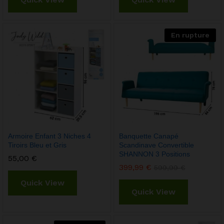
En rupture
Armoire Enfant 3 Niches 4
Banquette Canapé
Tiroirs Bleu et Gris
Scandinave Convertible
SHANNON 3 Positions
55,00
€
399,99
€
599,99
€
Quick View
Quick View