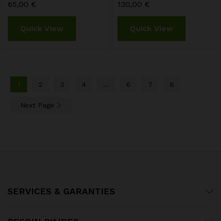
65,00
€
130,00
€
Quick View
Quick View
1
2
3
4
…
6
7
8
Next Page
SERVICES & GARANTIES