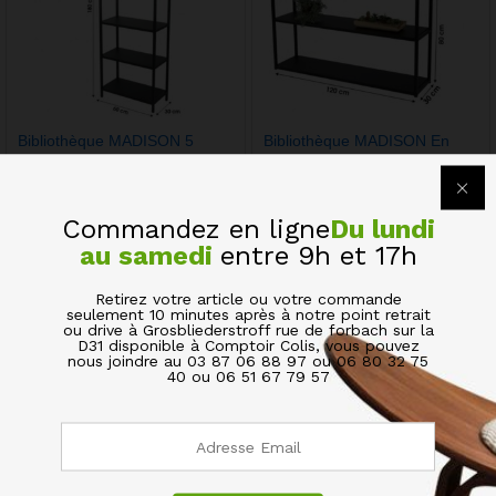
Bibliothèque MADISON 5
Bibliothèque MADISON En
Etagères en Métal Noir
Acier Métal Noir 3 Etagères
105,00
€
75,00
€
Commandez en ligne
Du lundi
Quick View
Quick View
au samedi
entre 9h et 17h
Retirez votre article ou votre commande
seulement 10 minutes après à notre point retrait
ou drive à Grosbliederstroff rue de forbach sur la
D31 disponible à Comptoir Colis, vous pouvez
nous joindre au 03 87 06 88 97 ou 06 80 32 75
40 ou 06 51 67 79 57