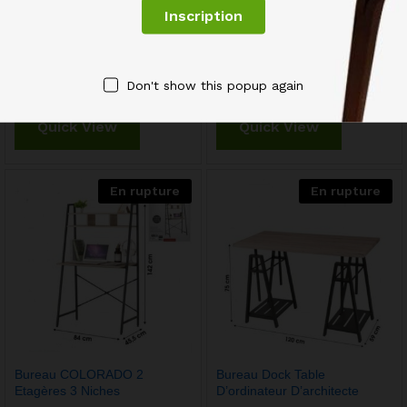
Bibliothèque Meuble 5
Bibliothèque Noir Multi-Cases
Étagères Collection Loft
EVORA
89,00
€
70,00
€
Don't show this popup again
Quick View
Quick View
En rupture
En rupture
Bureau COLORADO 2
Bureau Dock Table
Etagères 3 Niches
D’ordinateur D’architecte