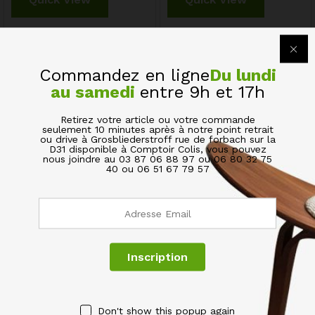
Commandez en ligne
Du lundi
au samedi
entre 9h et 17h
Retirez votre article ou votre commande
seulement 10 minutes après à notre point retrait
SERVICES & GARANTIES
ou drive à Grosbliederstroff rue de forbach sur la
D31 disponible à Comptoir Colis, vous pouvez
nous joindre au 03 87 06 88 97 ou 06 80 32 75
40 ou 06 51 67 79 57
BESOIN D’AIDE?
SOCIÉTÉ
NEWSLETTER
Inscrivez-vous maintenant pour obtenir des mises à jour sur
Don't show this popup again
nos promotions & nos coupons