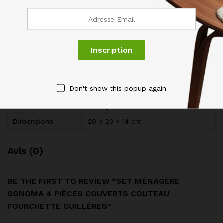
Dimensions :
Specification
Informations complémentaires
Don't show this popup again
Poids
105 kg
Dimensions
20 × 20 × 14 cm
Avis (0)
BE THE FIRST TO REVIEW “SET MÉNAGÈRE
SONOMA 4 PIÈCES COUVERTS COUTEAU
FOURCHETTE CUILLÈRES”