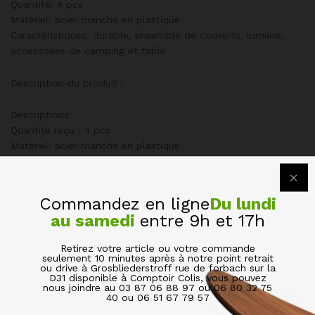
Quantité: 4 pcs
Matériel: acier manche en plastique
Caractéristiques: durable, ensemble de couverts, lumière,
accessoires de camping et table
Description du produit :
Descriptions:
Quantité reçu : 4 pcs
Matériel: acier manche en plastique
Caractéristiques: durable, ensemble de couverts, lumière,
accessoires de camping et table
Commandez en ligne
Du lundi
Emballage inclus:
au samedi
entre 9h et 17h
1* couteaux
1 * fourchettes
Retirez votre article ou votre commande
1* cuillères à soupe
seulement 10 minutes après à notre point retrait
ou drive à Grosbliederstroff rue de forbach sur la
D31 disponible à Comptoir Colis, vous pouvez
nous joindre au 03 87 06 88 97 ou 06 80 32 75
1* Petites cuillères
40 ou 06 51 67 79 57
1 * sacs de rangement