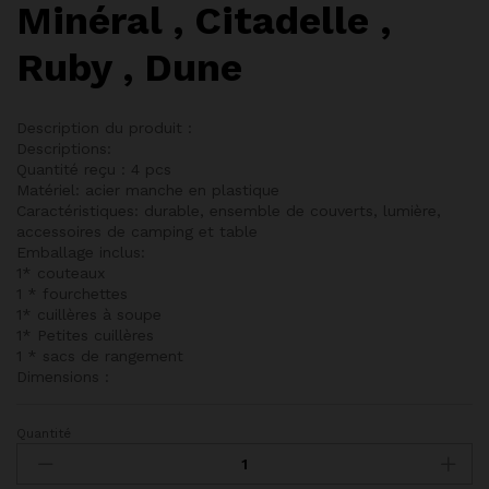
Minéral , Citadelle ,
Ruby , Dune
Description du produit :
Descriptions:
Quantité reçu : 4 pcs
Matériel: acier manche en plastique
Caractéristiques: durable, ensemble de couverts, lumière,
accessoires de camping et table
Emballage inclus:
1* couteaux
1 * fourchettes
1* cuillères à soupe
1* Petites cuillères
1 * sacs de rangement
Dimensions :
Quantité
Set
Ménagère
SONOMA