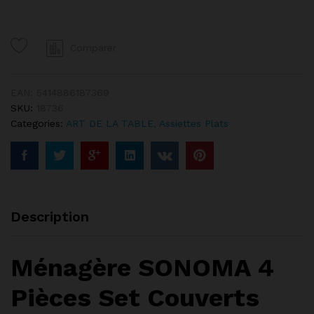
4
Pièces
Couverts
Comparer
Couteau
Fourchette
Cuillères
EAN:
5414886187369
quantity
SKU:
18736
Categories:
ART DE LA TABLE
,
Assiettes Plats
Description
Ménagère SONOMA 4
Pièces Set Couverts