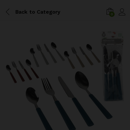
Back to
Category
0