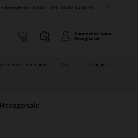
de forbach sur la D31
I I
Tél : 03 87 06 88 97
Connectez-vous
Enregistrer
0
0
Français
Suivre votre commande
Euro
 Hexagonale