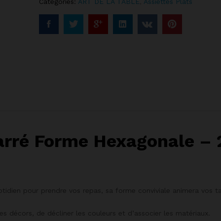
Categories:
ART DE LA TABLE
,
Assiettes Plats
arré Forme Hexagonale – 2
quotidien pour prendre vos repas, sa forme conviviale animera vos t
 décors, de décliner les couleurs et d’associer les matériaux.