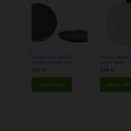
Assiette Plate NORDIC
Assiette Repas 
Ardoise Gris Noir Mat
Forme Carré
3,97
€
3,99
€
Quick View
Quick Vie