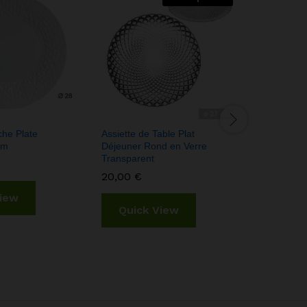
che Plate
Assiette de Table Plat
Assiette P
cm
Déjeuner Rond en Verre
31 x 31 c
Transparent
3,99
€
20,00
€
View
Quic
Quick View