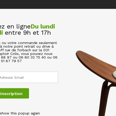
 en ligne
Du lundi
di
entre 9h et 17h
cle ou votre commande seulement
à notre point retrait ou drive à
off rue de forbach sur la D31
ptoir Colis, vous pouvez nous
6 88 97 ou 06 80 32 75 40 ou 06
51 67 79 57
 PLAT CARRÉ FORME HEXAGONALE”
s champs obligatoires sont indiqués avec
*
 show this popup again