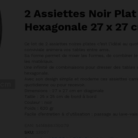
2 Assiettes Noir Pla
Hexagonale 27 x 27 
Ce lot de 2 assiettes noires plates c’est l’idéal au qu
conviviale animera vos tables entre amis.
Sa forme permet de mixer les formes, de combiner les 
les matériaux.
Une infinité de combinaisons pour dresser des tables
hexagonale.
Avec son design simple et moderne ces assiettes carrée
quotidienne ou pour recevoir.
Dimensions : 27 x 27 cm en diagonale
Taille : 25 x 25 cm de bord à bord
Couleur : noir
Poids : 620 gr
Facile d’entretien & d’utilisation : passage au lave-va
EAN:
5414886330079
SKU:
33007