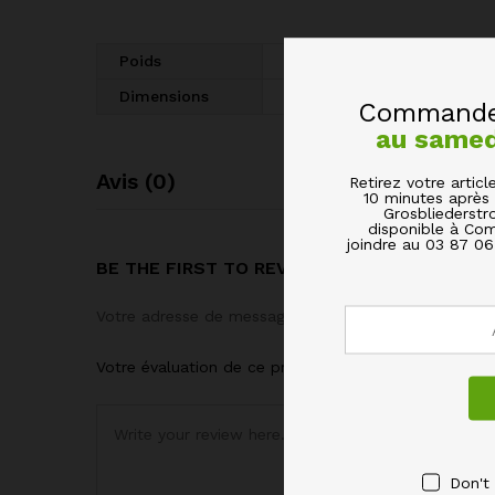
Poids
4.9 kg
Dimensions
30 × 30 × 30 cm
Commandez
au same
Avis (0)
Retirez votre arti
10 minutes après 
Grosbliederstr
disponible à Com
joindre au 03 87 0
BE THE FIRST TO REVIEW “ASSIETTE NOIR
Votre adresse de messagerie ne sera pas publiée.
Le
Votre évaluation de ce produit
Don't