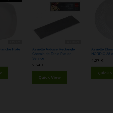
Blanche Plate
Assiette Ardoise Rectangle
Assiette Blan
Chemin de Table Plat de
NORDIC 28 
Service
4,27
€
2,64
€
w
Quick 
Quick View