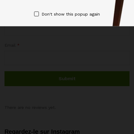
Don't show this popup again
Name
*
Email
*
There are no reviews yet.
Regardez-le sur Instagram