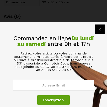
Dimensions
30 × 30 × 20 cm
Avis (0)
BE THE FIRST TO REVIEW “ASSIETTE DE TABLE
PLAT DÉJEUNER ROND EN VERRE TRANSPARENT”
Commandez en ligne
Du lundi
au samedi
entre 9h et 17h
Votre adresse de messagerie ne sera pas publiée.
Les
champs obligatoires sont indiqués avec
*
Retirez votre article ou votre commande
seulement 10 minutes après à notre point retrait
ou drive à Grosbliederstroff rue de forbach sur la
D31 disponible à Comptoir Colis, vous pouvez
Votre évaluation de ce produit
nous joindre au 03 87 06 88 97 ou 06 80 32 75
40 ou 06 51 67 79 57