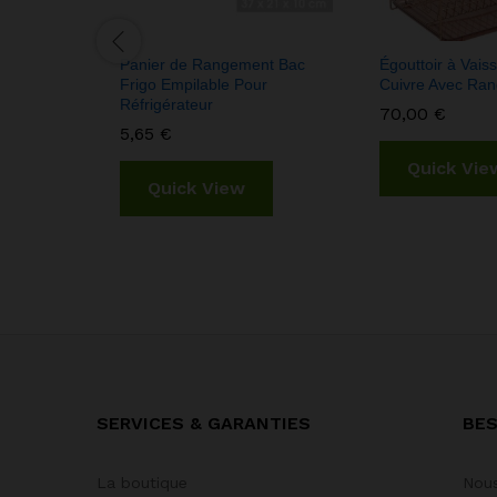
Panier de Rangement Bac
Égouttoir à Vaiss
Frigo Empilable Pour
Cuivre Avec Ran
Réfrigérateur
70,00
€
5,65
€
Quick Vie
Quick View
SERVICES & GARANTIES
BES
La boutique
Nous