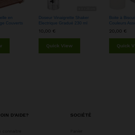
elle en
Doseur Vinaigrette Shaker
Boite à Biscu
ge Couverts
Electrique Gradué 230 ml
Couleurs Asso
10,00
€
20,00
€
w
Quick View
Quick 
OIN D’AIDE?
SOCIÉTÉ
 connaitre
Panier