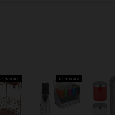
En rupture
En rupture