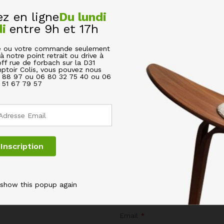
 en ligne
Du lundi
di
entre 9h et 17h
cle ou votre commande seulement
T BAMBOU 5 COMPARTIMENTS”
à notre point retrait ou drive à
off rue de forbach sur la D31
ptoir Colis, vous pouvez nous
s champs obligatoires sont indiqués avec
*
6 88 97 ou 06 80 32 75 40 ou 06
51 67 79 57
 show this popup again
Email
*