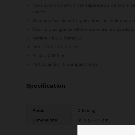
Nous avons construit nos séparateurs de tiroirs d
années.
Chaque pièce de cet organisateur de tiroir à usten
C’est la plus grande différence entre nos produits 
Matière : 100% bambou
Dim : 23 x 33 x H.5 cm
Poids : 0.655 gr
Particularités : 5 compartiments
Specification
Poids
0.655 kg
Dimensions
35 × 25 × 5 cm