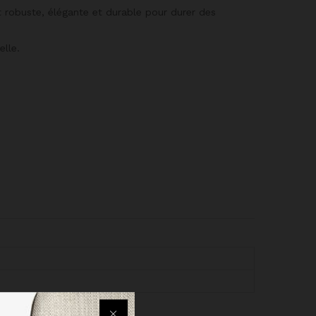
t robuste, élégante et durable pour durer des
elle.