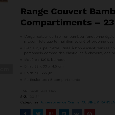
Range Couvert Bamb
Compartiments – 23 
L’organisateur de tiroir en bambou fonctionne égal
maison, tels que le maintien soigné et ordonné des 
Bien sûr, il peut être utilisé à bon escient dans la 
personnels comme des élastiques à cheveux, des bij
Matière : 100% bambou
Dim : 23 x 33 x H.5 cm
Poids : 0.655 gr
Particularités : 5 compartiments
EAN:
5414886301345
SKU:
30134
Categories:
Accessoires de Cuisine
,
CUISINE & RANGE