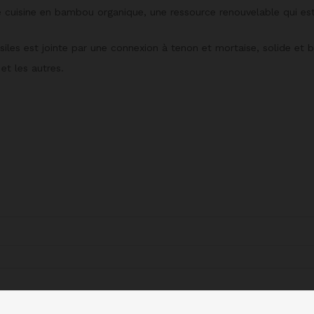
e cuisine en bambou organique, une ressource renouvelable qui es
siles est jointe par une connexion à tenon et mortaise, solide et b
et les autres.