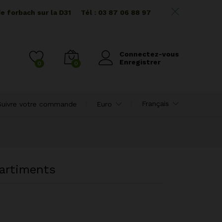
de forbach sur la D31
I I
Tél : 03 87 06 88 97
Connectez-vous
Enregistrer
0
0
Français
Suivre votre commande
Euro
artiments