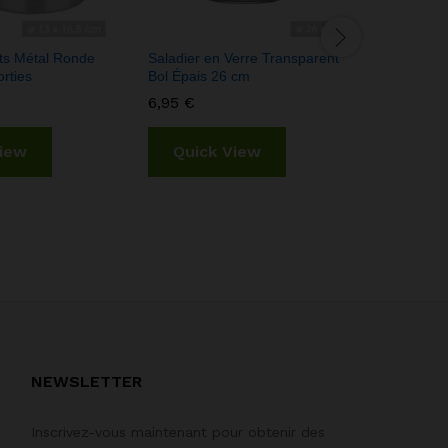
its Métal Ronde
Saladier en Verre Transparent
Panier de
rties
Bol Épais 26 cm
Empilable
Réfrigérat
6,95
€
3,95
€
View
Quick View
Quic
NEWSLETTER
Inscrivez-vous maintenant pour obtenir des