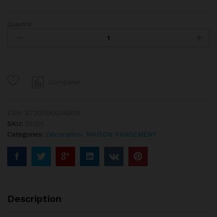
Quantité
Couronne
de
Fleurs
Séchées
Pour
Porte
Comparer
Mur
Salon
Couloir
EAN:
8720006034909
quantity
SKU:
55301
Categories:
Décoration
,
MAISON RANGEMENT
Description