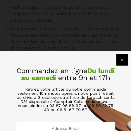
Facile à utiliser : la couronne de fleurs séchées est
composée à 100 % de vraies fleurs séchées et est
entièrement naturelle
Contrairement à d’autres couronnes, cette couronne de
fleurs séchées n’est pas composée de plastique et de
fleurs artificielles, mais de vraies fleurs séchées et est
donc beaucoup plus écologique.
Facile à utiliser : la couronne de fleurs séchées embellit
chaque maison de manière naturelle.
Commandez en ligne
Du lundi
Un véritable accroche-regard pour tout le monde
au samedi
entre 9h et 17h
Facile à utiliser : chaque couronne de fleurs est fabriquée
avec soin et à la main
Retirez votre article ou votre commande
seulement 10 minutes après à notre point retrait
Dimensions : Dia .28 cm
ou drive à Grosbliederstroff rue de forbach sur la
D31 disponible à Comptoir Colis, vous pouvez
nous joindre au 03 87 06 88 97 ou 06 80 32 75
40 ou 06 51 67 79 57