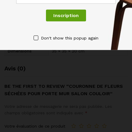
Specification
Informations complémentaires
Don't show this popup again
Poids
0.345 kg
Dimensions
35 × 35 × 20 cm
Avis (0)
BE THE FIRST TO REVIEW “COURONNE DE FLEURS
SÉCHÉES POUR PORTE MUR SALON COULOIR”
Votre adresse de messagerie ne sera pas publiée.
Les
champs obligatoires sont indiqués avec
*
Votre évaluation de ce produit