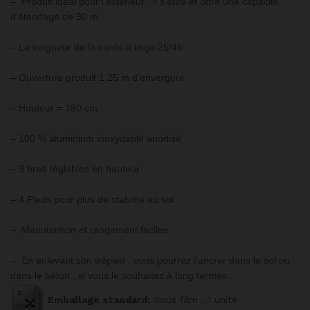
– Produit idéal pour l’extérieur , il s’étire et offre une capacité
d’étendage de 30 m .
– La longueur de la corde à linge 25/45
– Ouverture produit 1,25 m d’envergure
– Hauteur = 180 cm
– 100 % aluminium inoxydable anodisé
– 3 bras réglables en hauteur
– 4 Pieds pour plus de stabilité au sol
– Manutention et rangement faciles
– En enlevant son trépied , vous pourrez l’ancrer dans le sol ou
dans le béton , si vous le souhaitez à long termes .
Emballage standard
: Sous film , 1 unité