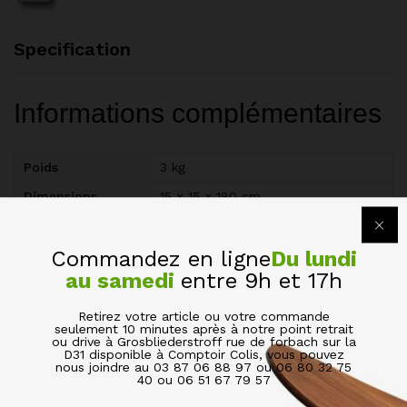
Specification
Informations complémentaires
Poids
3 kg
Dimensions
15 × 15 × 180 cm
Avis (0)
Commandez en ligne
Du lundi
au samedi
entre 9h et 17h
BE THE FIRST TO REVIEW “SÉCHOIR PARAPLUIE 3
Retirez votre article ou votre commande
BRAS 30 MÈTRES AVEC TRÉPIED – DIA.130 X H.180
seulement 10 minutes après à notre point retrait
ou drive à Grosbliederstroff rue de forbach sur la
CM”
D31 disponible à Comptoir Colis, vous pouvez
nous joindre au 03 87 06 88 97 ou 06 80 32 75
40 ou 06 51 67 79 57
Votre adresse de messagerie ne sera pas publiée.
Les