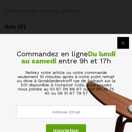
Dimensions tube : Dia tube : 19/16 mm
Avis (0)
BE THE FIRST TO REVIEW “COLONNE DE DOUCHE
EN MÉTAL BLANC TÉLESCOPIQUE AUTOPORTÉE
Commandez en ligne
Du lundi
ETAGÈRES D’ANGLE 4 NIVEAUX DE SALLE DE BAIN”
au samedi
entre 9h et 17h
Votre adresse de messagerie ne sera pas publiée.
Les
Retirez votre article ou votre commande
seulement 10 minutes après à notre point retrait
champs obligatoires sont indiqués avec
*
ou drive à Grosbliederstroff rue de forbach sur la
D31 disponible à Comptoir Colis, vous pouvez
nous joindre au 03 87 06 88 97 ou 06 80 32 75
Votre évaluation de ce produit
40 ou 06 51 67 79 57