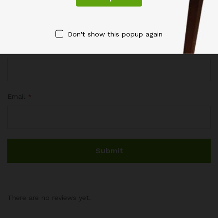
Don't show this popup again
Name
*
Email
*
There are no reviews yet.