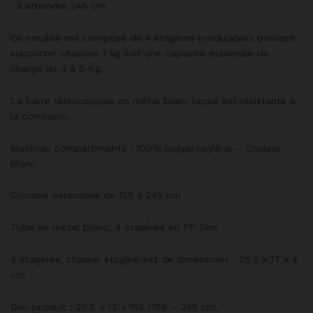
´à atteindre 245 cm.
Ce meuble est composé de 4 étagères modulables pouvant
supporter chacune 1 kg soit une capacité maximale de
charge de 4 à 5 Kg.
La barre télescopique en métal blanc laqué est résistante à
la corrosion.
Matériau compartiments : 100% polypropylène – Couleur :
blanc
Colonne extensible de 155 à 245 cm
Tube en métal blanc, 4 étagères en PP Dim
4 étagères, chaque étagère est de dimensions : 25.5 x 17 x 4
cm
Dim produit : 25.5 x 17 x 155 /198 – 245 cm,