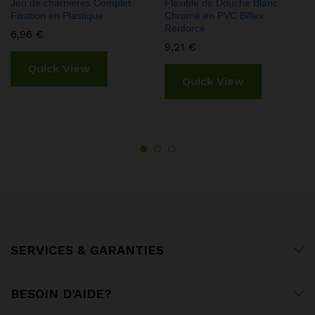
Jeu de charnières Complet
Flexible de Douche Blanc
Fixation en Plastique
Chromé en PVC Biflex
Renforcé
6,96
€
9,21
€
Quick View
Quick View
SERVICES & GARANTIES
BESOIN D’AIDE?