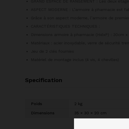
GRAND ESPACE DE RANGEMENT : Les deux étagères 
ASPECT MODERNE : L’armoire à pharmacie est fabri
Grâce à son aspect moderne, l’armoire de premier
CARACTÉRISTIQUES TECHNIQUES :
Dimensions armoire à pharmacie (HxlxP) : 30cm 
Matériaux : acier inoxydable, verre de sécurité tr
Jeu de 2 clés fournies
Matériel de montage inclus (4 vis, 4 chevilles)
Specification
Poids
2 kg
Dimensions
35 × 30 × 20 cm