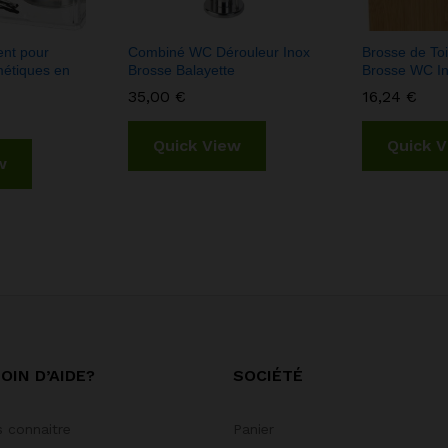
nt pour
Combiné WC Dérouleur Inox
Brosse de Toi
étiques en
Brosse Balayette
Brosse WC I
35,00
€
16,24
€
Quick View
Quick 
w
OIN D’AIDE?
SOCIÉTÉ
 connaitre
Panier