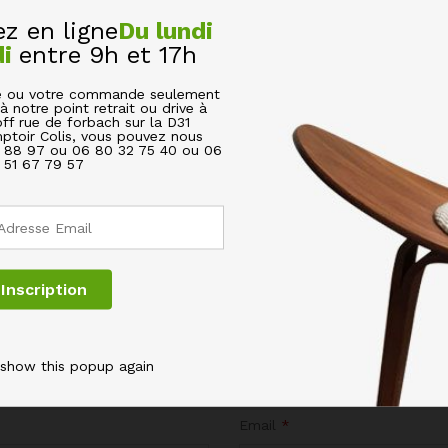
 en ligne
Du lundi
di
entre 9h et 17h
cle ou votre commande seulement
MACIE EN ACIER INOXYDABLE À CLÉS 1 PORTE”
à notre point retrait ou drive à
off rue de forbach sur la D31
ptoir Colis, vous pouvez nous
s champs obligatoires sont indiqués avec
*
6 88 97 ou 06 80 32 75 40 ou 06
51 67 79 57
 show this popup again
Email
*