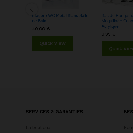
Etagère WC Métal Blanc Salle
Bac de Rangeme
de Bain
Maquillage Cosm
Acrylique
40,00
€
3,99
€
Quick View
Quick Vie
SERVICES & GARANTIES
BES
La boutique
Nous