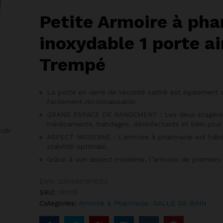
Petite Armoire à pha
inoxydable 1 porte a
Trempé
La porte en verre de sécurité satiné est également 
facilement reconnaissable.
GRAND ESPACE DE RANGEMENT : Les deux étagères v
médicaments, bandages, désinfectants et bien plus
ndir
ASPECT MODERNE : L’armoire à pharmacie est fabriq
stabilité optimale.
Grâce à son aspect moderne, l’armoire de premiers 
EAN:
3304991911053
SKU:
191105
Categories:
Armoire à Pharmacie
,
SALLE DE BAIN