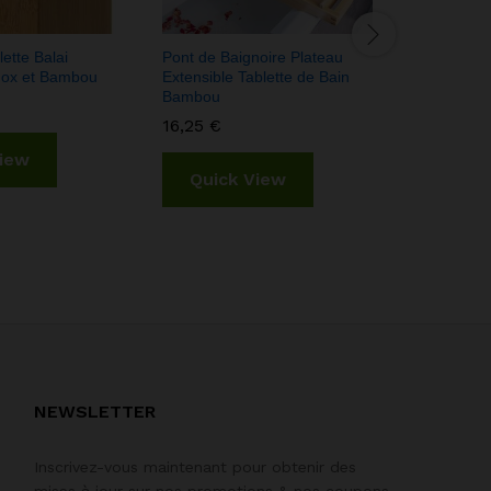
lette Balai
Pont de Baignoire Plateau
Distribute
nox et Bambou
Extensible Tablette de Bain
Inox 450 
Bambou
4,75
€
16,25
€
View
Quic
Quick View
NEWSLETTER
Inscrivez-vous maintenant pour obtenir des
mises à jour sur nos promotions & nos coupons