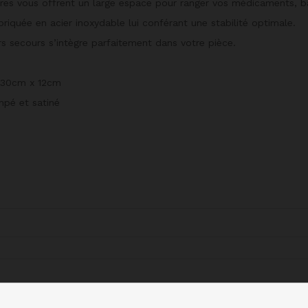
vous offrent un large espace pour ranger vos médicaments, ban
quée en acier inoxydable lui conférant une stabilité optimale.
s secours s’intègre parfaitement dans votre pièce.
x 30cm x 12cm
empé et satiné