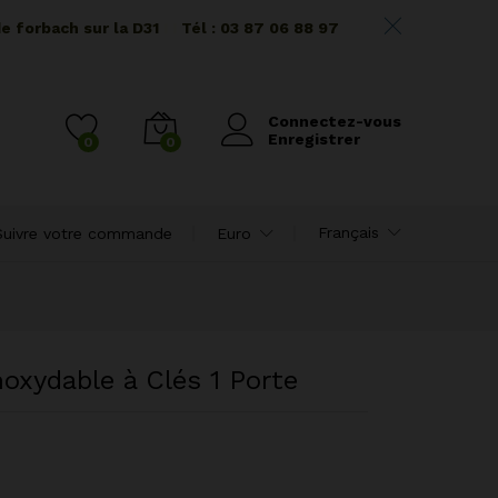
de forbach sur la D31
I I
Tél : 03 87 06 88 97
Connectez-vous
Enregistrer
0
0
Français
Suivre votre commande
Euro
oxydable à Clés 1 Porte