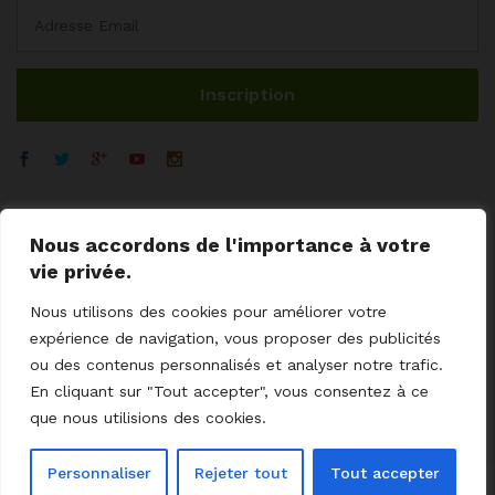
Nous accordons de l'importance à votre
vie privée.
Nous utilisons des cookies pour améliorer votre
expérience de navigation, vous proposer des publicités
ou des contenus personnalisés et analyser notre trafic.
En cliquant sur "Tout accepter", vous consentez à ce
© 2023 GoodCoProximity.
mentions légales
I
CGV
I
Cookies
I
que nous utilisions des cookies.
Livraisons - retour
I
Aides / SAV
I
Contact
Personnaliser
Rejeter tout
Tout accepter