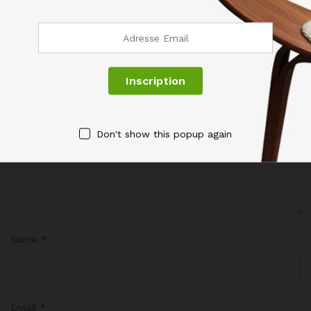
Votre adresse de messagerie ne sera pas publiée.
Les
champs obligatoires sont indiqués avec
*
Votre évaluation de ce produit
Don't show this popup again
Name
*
Email
*