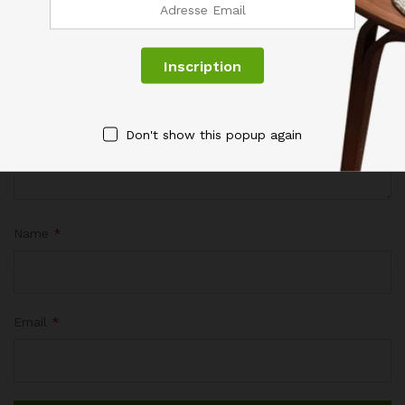
Votre évaluation de ce produit
Don't show this popup again
Name
*
Email
*