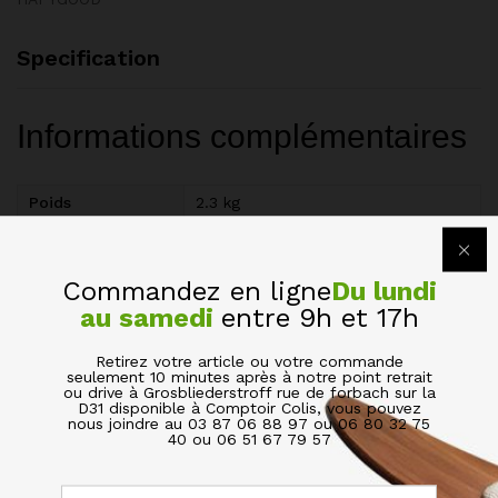
Specification
Informations complémentaires
Poids
2.3 kg
Dimensions
70 × 20 × 20 cm
Commandez en ligne
Du lundi
Avis (0)
au samedi
entre 9h et 17h
Retirez votre article ou votre commande
BE THE FIRST TO REVIEW “POTELET BORNE PHARE
seulement 10 minutes après à notre point retrait
ou drive à Grosbliederstroff rue de forbach sur la
ROUGE ECLAIRAGE JARDIN”
D31 disponible à Comptoir Colis, vous pouvez
nous joindre au 03 87 06 88 97 ou 06 80 32 75
40 ou 06 51 67 79 57
Votre adresse de messagerie ne sera pas publiée.
Les
champs obligatoires sont indiqués avec
*