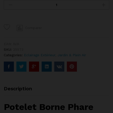
Borne
Phare
Rouge
Eclairage
Jardin
Comparer
quantity
EAN:
N/A
SKU:
25573
Categories:
Eclairage Extérieur
,
Jardin & Plein Air
Description
Potelet Borne Phare