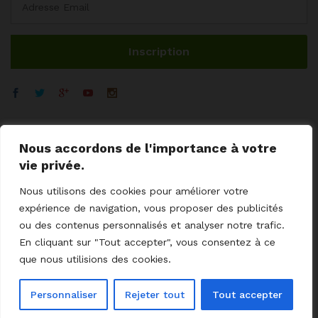
Nous accordons de l'importance à votre
vie privée.
Nous utilisons des cookies pour améliorer votre
expérience de navigation, vous proposer des publicités
ou des contenus personnalisés et analyser notre trafic.
En cliquant sur "Tout accepter", vous consentez à ce
© 2023 GoodCoProximity.
mentions légales
I
CGV
I
Cookies
I
que nous utilisions des cookies.
Livraisons - retour
I
Aides / SAV
I
Contact
Personnaliser
Rejeter tout
Tout accepter