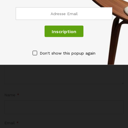
Votre adresse de messagerie ne sera pas publiée.
Les
champs obligatoires sont indiqués avec
*
Votre évaluation de ce produit
Don't show this popup again
Name
*
Email
*