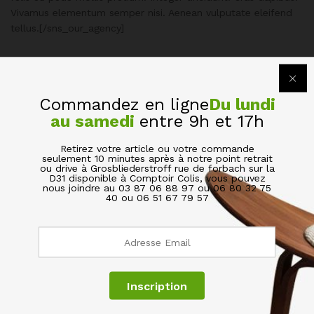
Vivamus elementum semper nisi. Aenean vulputate eleifend
tellus.[/sns_our_agency]
Commandez en ligne
Du lundi
au samedi
entre 9h et 17h
Retirez votre article ou votre commande
seulement 10 minutes après à notre point retrait
ou drive à Grosbliederstroff rue de forbach sur la
D31 disponible à Comptoir Colis, vous pouvez
nous joindre au 03 87 06 88 97 ou 06 80 32 75
SERVICES & GARANTIES
40 ou 06 51 67 79 57
BESOIN D’AIDE?
SOCIÉTÉ