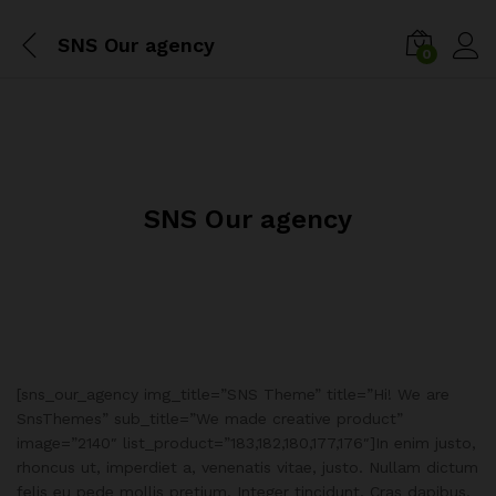
SNS Our agency
0
SNS Our agency
[sns_our_agency img_title=”SNS Theme” title=”Hi! We are
SnsThemes” sub_title=”We made creative product”
image=”2140″ list_product=”183,182,180,177,176″]In enim justo,
rhoncus ut, imperdiet a, venenatis vitae, justo. Nullam dictum
felis eu pede mollis pretium. Integer tincidunt. Cras dapibus.