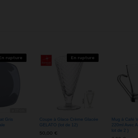
En rupture
En rupture
at Gris
Coupe à Glace Crème Glacée
Mug à Café V
ale
GELATO (lot de 12)
220ml Avec A
lot de 2 )
50,00
€