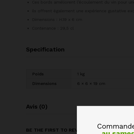
Ces bords améliorent l’écoulement du vin pour un
ils offrent également une expérience gustative ex
Dimensions : H.19 x 6 cm
Contenance : 29,5 cl
Specification
Poids
1 kg
Dimensions
6 × 6 × 19 cm
Avis (0)
Commandez
BE THE FIRST TO REVIEW “VERRE À VIN BL
au same