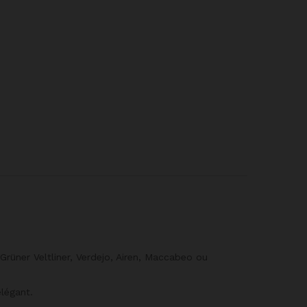
 Grüner Veltliner, Verdejo, Airen, Maccabeo ou
élégant.