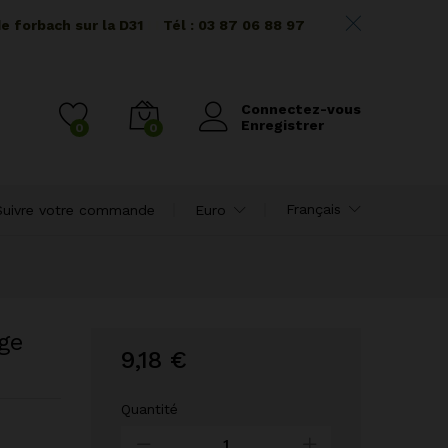
de forbach sur la D31
I I
Tél : 03 87 06 88 97
Connectez-vous
Enregistrer
0
0
Français
Suivre votre commande
Euro
ge
9,18
€
Quantité
Verre
à