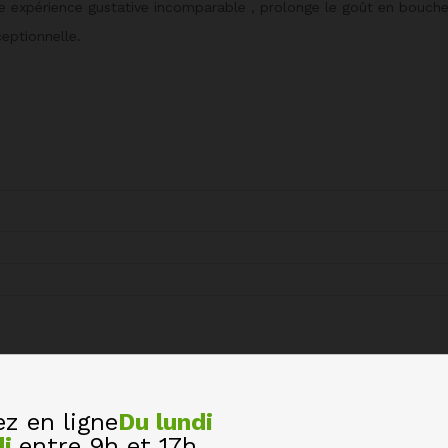
e expérience gustative incomparable , prolonge le goût en bouche
ceptionnelle.
 en ligne
Du lundi
ANC BALLON DE ROUGE TRANSPARENT 29,5 CL”
di
entre 9h et 17h