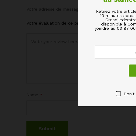
Votre adresse de messagerie ne sera pas publiée.
Le
Retirez votre arti
10 minutes après 
Grosbliederstr
Votre évaluation de ce produit
disponible à Com
joindre au 03 87 0
Don't
Name
*