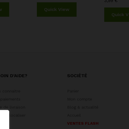
3,99
€
w
Quick View
Quick 
OIN D’AIDE?
SOCIÉTÉ
 connaitre
Panier
 paiements
Mon compte
 de livraison
Blog & actualité
 géolocaliser
Accueil
VENTES FLASH