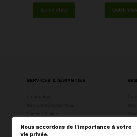
Quick View
Quick Vie
SERVICES & GARANTIES
BES
La boutique
Nous
Membre ComptoirColis
Mes
Course en ligne
Mode
Suivi & Retour
Nous
Nous accordons de l'importance à votre
vie privée.