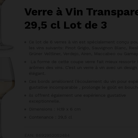
Verre à Vin Transpar
29,5 cl Lot de 3
Ce lot de 6 verres à vin est spécialement conçu pour
les vins suivants: Pinot Grigio, Sauvignon Blanc, Riesl
Grüner Veltliner, Verdejo, Airen, Maccabeo ou Gama
La forme de cette coupe verre fait mieux ressortir 
arômes des vins. C’est un verre à vin avec un design
élégant.
Ces bords améliorent l’écoulement du vin pour expé
gustative incomparable , prolonge le goût en bouch
ils offrent également une expérience gustative
exceptionnelle.
Dimensions : H.19 x 6 cm
Contenance : 29,5 cl
EAN:
8692952052484