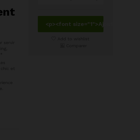
Vin
ent
Blanc
Ballon
de
<p><font size="1">Ajouter au pan
Rouge
Transparent
Add to wishlist
 servir
29,5
Comparer
ing,
cl
y*
quantity
les
 chic et
rience
e.