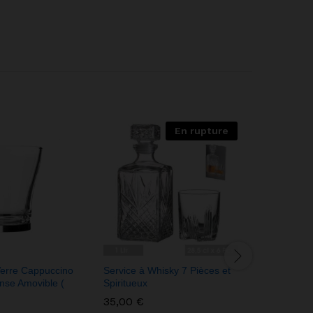
En rupture
erre Cappuccino
Service à Whisky 7 Pièces et
Assiette N
nse Amovible (
Spiritueux
Forme He
35,00
€
10,00
€