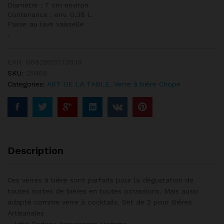
Diamètre : 7 cm environ
Contenance : env. 0,38 L
Passe au lave vaisselle
.
EAN:
8692952073939
SKU:
25968
Categories:
ART DE LA TABLE
,
Verre à bière Chope
Description
Ces verres à bière sont parfaits pour la dégustation de
toutes sortes de bières en toutes ocrassions. Mais aussi
adapté comme verre à cocktails. Set de 2 pour Bières
Artisanales