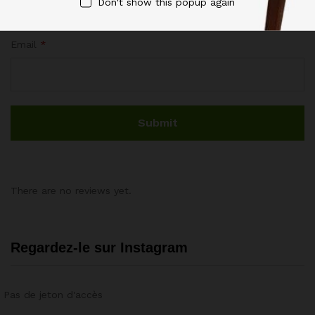
Don't show this popup again
Email
*
There are no reviews yet.
Regardez-le sur Instagram
Pas de jeton d'accès