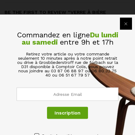
BE THE FIRST TO REVIEW “VERRE À BIÈRE
ARTISANALE TRANSPARENT 37.5 CL”
Votre adresse de messagerie ne sera pas publiée.
Les
Commandez en ligne
Du lundi
champs obligatoires sont indiqués avec
*
au samedi
entre 9h et 17h
Votre évaluation de ce produit
Retirez votre article ou votre commande
seulement 10 minutes après à notre point retrait
ou drive à Grosbliederstroff rue de forbach sur la
D31 disponible à Comptoir Colis, vous pouvez
nous joindre au 03 87 06 88 97 ou 06 80 32 75
40 ou 06 51 67 79 57
Name
*