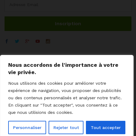
Nous accordons de l'importance à votre
vie privée.
Nous utilisons des cookies pour améliorer votre
expérience de navigation, vous proposer des publicités
ou des contenus personnalisés et analyser notre trafic.
En cliquant sur "Tout accepter", vous consentez à ce
© 2023 GoodCoProximity.
mentions légales
I
CGV
I
Cookies
I
que nous utilisions des cookies.
Livraisons - retour
I
Aides / SAV
I
Contact
Personnaliser
Rejeter tout
Tout accepter