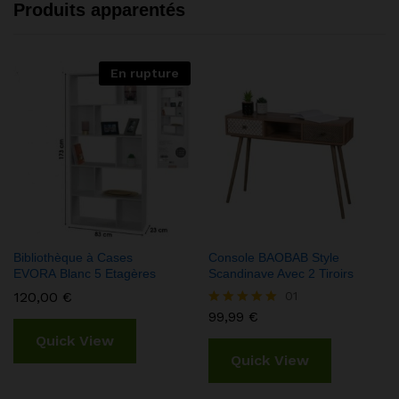
Produits apparentés
En rupture
Bibliothèque à Cases
Console BAOBAB Style
EVORA Blanc 5 Etagères
Scandinave Avec 2 Tiroirs
120,00
€
01
99,99
€
Note
5.00
Quick View
sur 5
Quick View