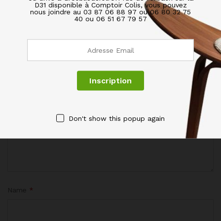
D31 disponible à Comptoir Colis, vous pouvez
BE THE FIRST TO REVIEW “TABOURET DE BAR
nous joindre au 03 87 06 88 97 ou 06 80 32 75
FRIENDS PLIABLE AVEC DOSSIER ”
40 ou 06 51 67 79 57
Votre adresse de messagerie ne sera pas publiée.
Les
champs obligatoires sont indiqués avec
*
Votre évaluation de ce produit
Don't show this popup again
Name
*