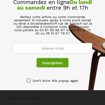
Informations complémentaires
Commandez en ligne
Du lundi
au samedi
entre 9h et 17h
Poids
10 kg
Retirez votre article ou votre commande
seulement 10 minutes après à notre point retrait
ou drive à Grosbliederstroff rue de forbach sur la
Dimensions
80 × 40 × 10 cm
D31 disponible à Comptoir Colis, vous pouvez
nous joindre au 03 87 06 88 97 ou 06 80 32 75
40 ou 06 51 67 79 57
Avis (0)
BE THE FIRST TO REVIEW “TABLE BASSE RONDE
JOYA 2 ETAGÈRES MULTIFONCTIONNEL”
Votre adresse de messagerie ne sera pas publiée.
Les
champs obligatoires sont indiqués avec
*
Don't show this popup again
Votre évaluation de ce produit