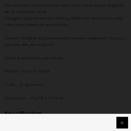
Rafraîchissez votre intérieur avec cette table basse élégante
de la collection JOYA
L’étagère supplémentaire rend la table non seulement belle
mais aussi pleine de possibilités.
Utilisez l’étagère supplémentaire comme rangement ou pour
exposer des décorations.
Facile à assembler soi-même.
Matière : bois et métal
Poids : 10 kg environ
Dimensions : Dia.76 X H.39 cm
Specification