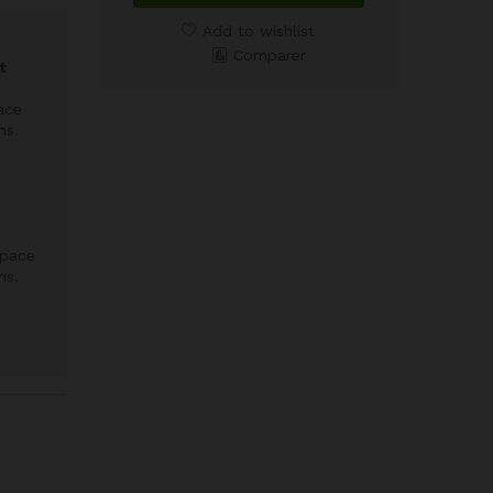
Add to wishlist
Comparer
t
ace
ns.
space
ns.