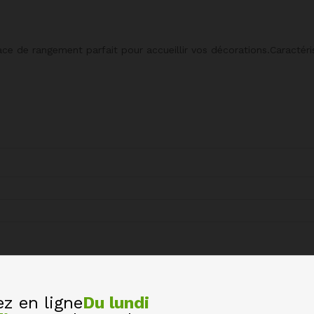
espace de rangement parfait pour accueillir vos décorations.Caract
 en ligne
Du lundi