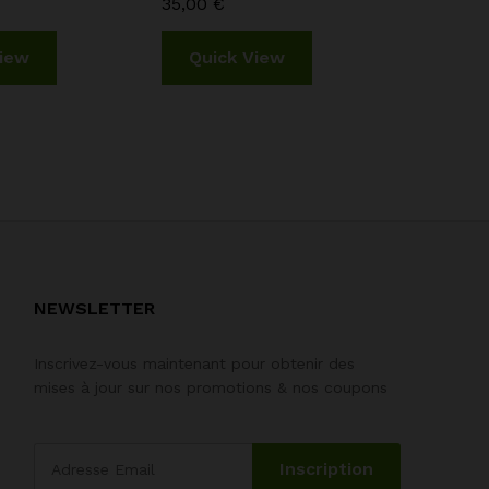
35,00
€
85,00
€
View
Quick View
Quic
NEWSLETTER
Inscrivez-vous maintenant pour obtenir des
mises à jour sur nos promotions & nos coupons