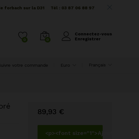
de forbach sur la D31
I I
Tél : 03 87 06 88 97
Connectez-vous
Enregistrer
0
0
Français
Suivre votre commande
Euro
oré
89,93
€
<p><font size="1">Ajouter au pan