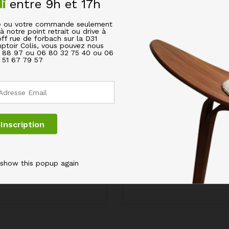
di
entre 9h et 17h
IR CHELSEA DÉCORÉ AVEC POIGNÉES EFFET CUIR”
cle ou votre commande seulement
s champs obligatoires sont indiqués avec
*
à notre point retrait ou drive à
off rue de forbach sur la D31
ptoir Colis, vous pouvez nous
6 88 97 ou 06 80 32 75 40 ou 06
51 67 79 57
 show this popup again
Email
*