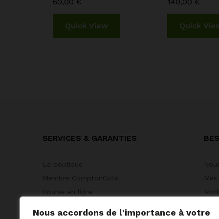
60,00
€
140,00
€
Quick View
Quick Vie
SERVICES & GARANTIES
BES
La boutique
Nous
Membre ComptoirColis
Mes
Course en ligne
Mode
Suivi & Retour
Nous
Nous accordons de l'importance à votre