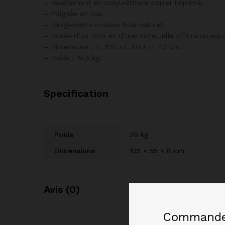
– Revêtement en polyuréthane papier imprimé.
– Poignée en cuir.
– Rangements couleur bois naturel.
– Dotée d’un tiroir et d’une niche, elle offrira un 
– Dimensions : L. 100 x l. 50 x H. 40 cm.
– Poids : 19,5 kg.
Specification
Poids
20 kg
Dimensions
105 × 55 × 8 cm
Avis (0)
Commandez