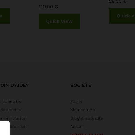
28,00
€
110,00
€
w
Quick 
Quick View
OIN D’AIDE?
SOCIÉTÉ
 connaitre
Panier
 paiements
Mon compte
 de livraison
Blog & actualité
 géolocaliser
Accueil