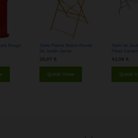
hare Rouge
Table Pliante Bistrot Ronde
Table de Jardi
De Jardin Jaune
Fêtes Campi
29,97
€
42,58
€
w
Quick View
Quick 