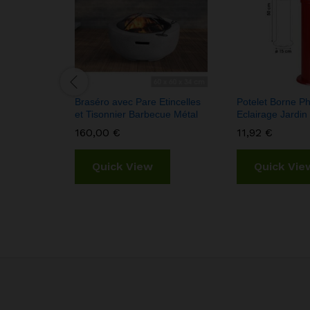
Braséro avec Pare Etincelles
Potelet Borne P
et Tisonnier Barbecue Métal
Eclairage Jardin
160,00
€
11,92
€
Quick View
Quick Vie