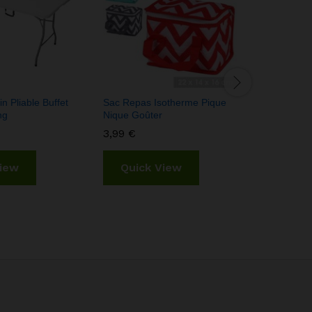
n Pliable Buffet
Sac Repas Isotherme Pique
Table Plia
ng
Nique Goûter
Carré en A
3,99
€
59,85
€
View
Quick View
Quic