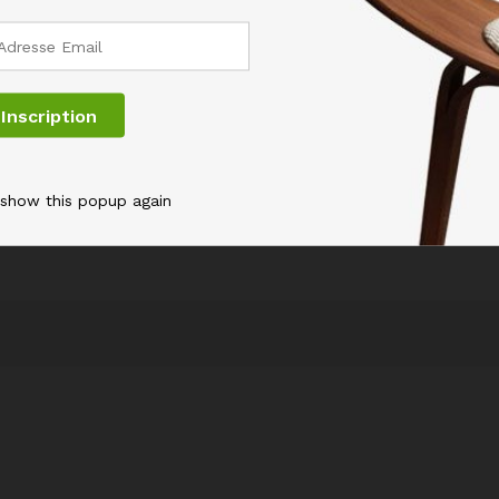
Email
*
 show this popup again