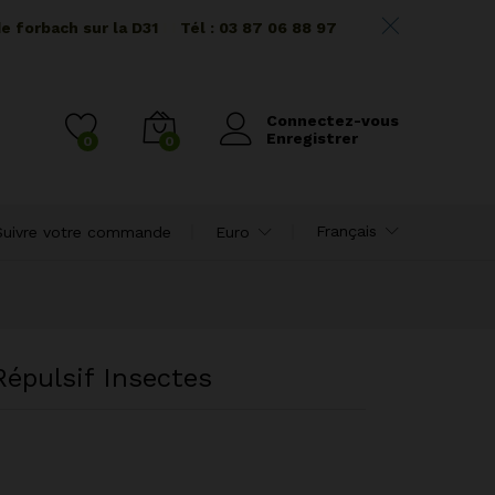
de forbach sur la D31
I I
Tél : 03 87 06 88 97
Connectez-vous
Enregistrer
0
0
Français
Suivre votre commande
Euro
Répulsif Insectes