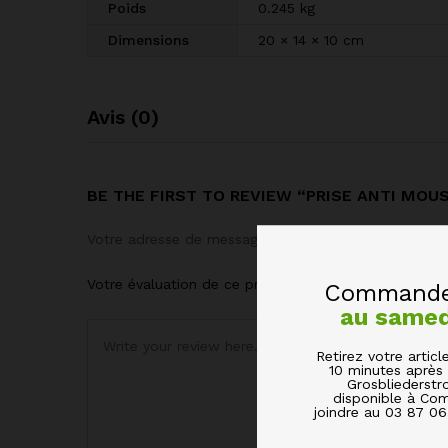
Poids
0.245 kg
Dimensions
20 × 14 × 10 cm
Avis (0)
BE THE FIRST TO REVIEW “PRISE ANTI MOU
Votre adresse de messagerie ne sera pas publiée.
Le
Votre évaluation de ce produit
Commandez
au same
Retirez votre arti
10 minutes après 
Grosbliederstr
disponible à Com
joindre au 03 87 0