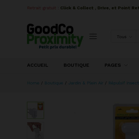
Retrait gratuit :
I
Click & Collect , Drive, et Point R
Tous
ACCUEIL
BOUTIQUE
PAGES
Home
/
Boutique
/
Jardin & Plein Air
/
Répulsif Insec