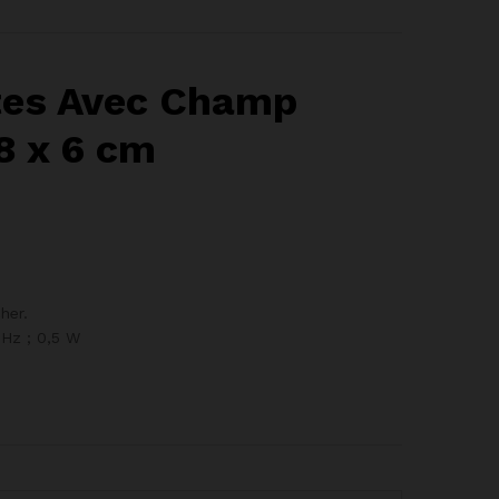
ctes Avec Champ
8 x 6 cm
her.
0Hz ; 0,5 W