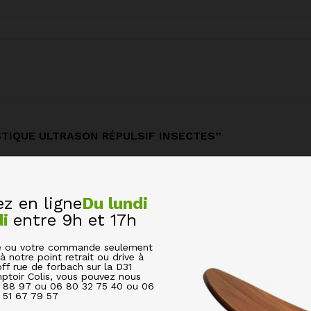
STIQUE ULTRASON RÉPULSIF INSECTES”
s champs obligatoires sont indiqués avec
*
 en ligne
Du lundi
di
entre 9h et 17h
cle ou votre commande seulement
à notre point retrait ou drive à
off rue de forbach sur la D31
ptoir Colis, vous pouvez nous
6 88 97 ou 06 80 32 75 40 ou 06
51 67 79 57