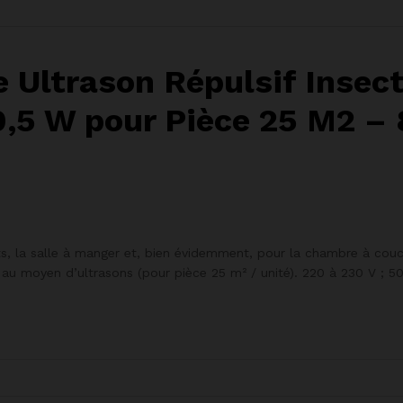
e Ultrason Répulsif Inse
0,5 W pour Pièce 25 M2 – 
nts, la salle à manger et, bien évidemment, pour la chambre à couc
au moyen d’ultrasons (pour pièce 25 m² / unité). 220 à 230 V ; 5