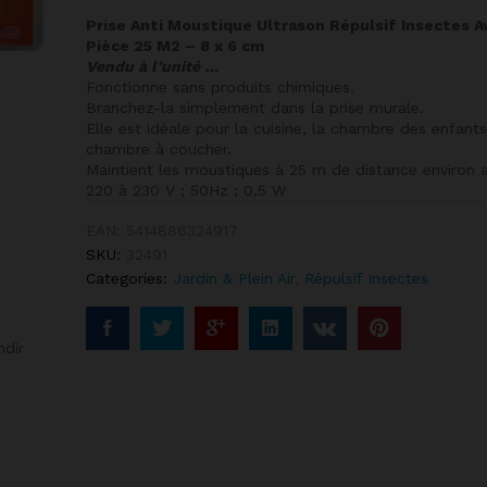
Prise Anti Moustique Ultrason Répulsif Insectes 
Pièce 25 M2 – 8 x 6 cm
Vendu à l’unité …
Fonctionne sans produits chimiques.
Branchez-la simplement dans la prise murale.
Elle est idéale pour la cuisine, la chambre des enfant
chambre à coucher.
Maintient les moustiques à 25 m de distance environ a
220 à 230 V ; 50Hz ; 0,5 W
EAN:
5414886324917
SKU:
32491
Categories:
Jardin & Plein Air
,
Répulsif Insectes
ndir