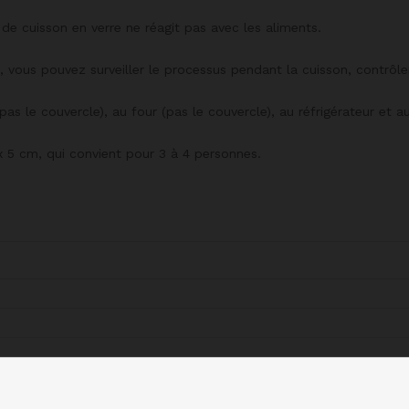
de cuisson en verre ne réagit pas avec les aliments.
e, vous pouvez surveiller le processus pendant la cuisson, contrôl
as le couvercle), au four (pas le couvercle), au réfrigérateur et au
 x 5 cm, qui convient pour 3 à 4 personnes.