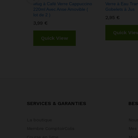
Mug à Café Verre Cappuccino
Verre à Eau Tran
220ml Avec Anse Amovible (
Gobelets à Jus
lot de 2 )
2,95
€
3,99
€
Quick Vie
Quick View
SERVICES & GARANTIES
BES
La boutique
Nous
Membre ComptoirColis
Mes
Course en ligne
Mode