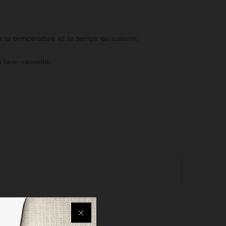
er la température et le temps de cuisson.
 lave-vaisselle.