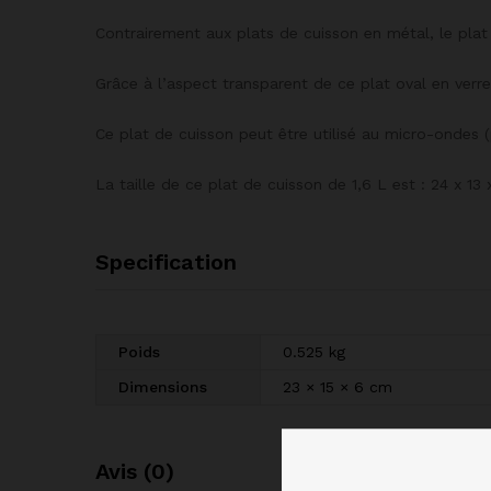
Contrairement aux plats de cuisson en métal, le plat 
Grâce à l’aspect transparent de ce plat oval en verr
Ce plat de cuisson peut être utilisé au micro-ondes (p
La taille de ce plat de cuisson de 1,6 L est : 24 x 13
Specification
Poids
0.525 kg
Dimensions
23 × 15 × 6 cm
Avis (0)