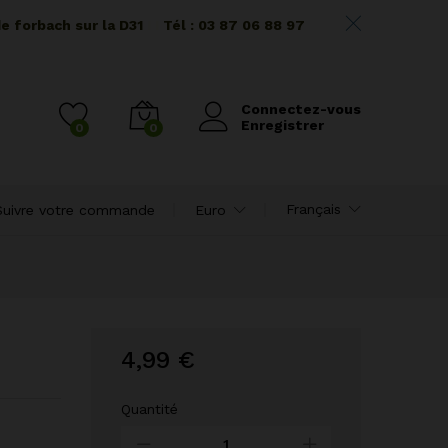
de forbach sur la D31
I I
Tél : 03 87 06 88 97
Connectez-vous
Enregistrer
0
0
Français
Suivre votre commande
Euro
4,99
€
Quantité
Plat
à