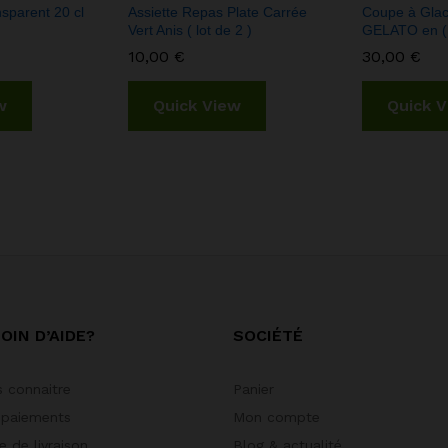
sparent 20 cl
Assiette Repas Plate Carrée
Coupe à Glac
Vert Anis ( lot de 2 )
GELATO en ( l
10,00
€
30,00
€
w
Quick View
Quick 
OIN D’AIDE?
SOCIÉTÉ
 connaitre
Panier
 paiements
Mon compte
 de livraison
Blog & actualité