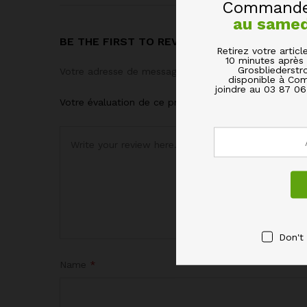
Commandez
au same
BE THE FIRST TO REVIEW “PLAT À FOUR OV
Retirez votre arti
10 minutes après 
Grosbliederstr
Votre adresse de messagerie ne sera pas publiée.
Le
disponible à Com
joindre au 03 87 0
Votre évaluation de ce produit
Don't
Name
*