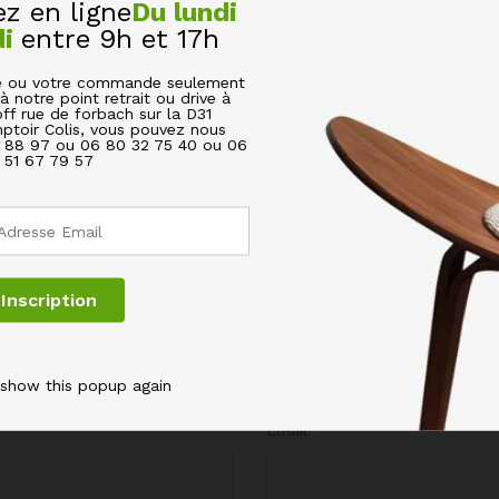
 en ligne
Du lundi
di
entre 9h et 17h
AL EN VERRE BOROSILICATE 24X13XH5CM”
cle ou votre commande seulement
à notre point retrait ou drive à
off rue de forbach sur la D31
s champs obligatoires sont indiqués avec
*
ptoir Colis, vous pouvez nous
6 88 97 ou 06 80 32 75 40 ou 06
51 67 79 57
 show this popup again
Email
*