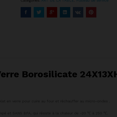
Categories:
ART DE LA TABLE
,
Plateau de service
 Verre Borosilicate 24X1
 plat en verre pour cuire au four et réchauffer au micro-ondes .
empé et SANS BPA, qui résiste à la chaleur de -20 ℃ à 250 ℃.