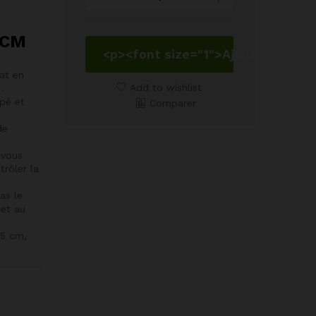
Four
Oval
en
5CM
Verre
<p><font size="1">Ajouter au pan
Borosilicate 24X13XH5CM
lat en
quantity
Add to wishlist
.
mpé et
Comparer
de
 vous
trôler la
as le
 et au
 5 cm,