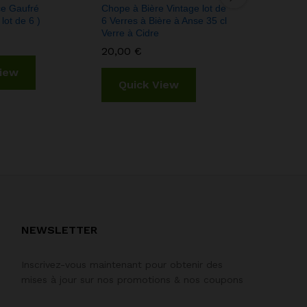
e Gaufré
Chope à Bière Vintage lot de
Assiette O
ot de 6 )
6 Verres à Bière à Anse 35 cl
Blanche e
Verre à Cidre
Restaurat
20,00
€
5,99
€
View
Quick View
Quic
NEWSLETTER
Inscrivez-vous maintenant pour obtenir des
mises à jour sur nos promotions & nos coupons