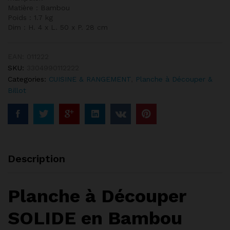
Matière : Bambou
Poids : 1.7 kg
Dim : H. 4 x L. 50 x P. 28 cm
EAN:
011222
SKU:
3304990112222
Categories:
CUISINE & RANGEMENT
,
Planche à Découper &
Billot
Description
Planche à Découper
SOLIDE en Bambou