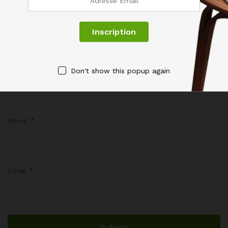
Votre évaluation de ce produit
Don't show this popup again
Name
*
Email
*