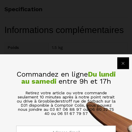
Specification
Informations complémentaires
Poids
1.5 kg
Dimensions
50 × 30 × 5 cm
Commandez en ligne
Du lundi
Avis (0)
au samedi
entre 9h et 17h
BE THE FIRST TO REVIEW “PLANCHE À DÉCOUPER
Retirez votre article ou votre commande
seulement 10 minutes après à notre point retrait
SOLIDE EN BAMBOU AVEC 4 PIEDS”
ou drive à Grosbliederstroff rue de forbach sur la
D31 disponible à Comptoir Colis, vous pouvez
nous joindre au 03 87 06 88 97 ou 06 80 32 75
Votre adresse de messagerie ne sera pas publiée.
Les
40 ou 06 51 67 79 57
champs obligatoires sont indiqués avec
*