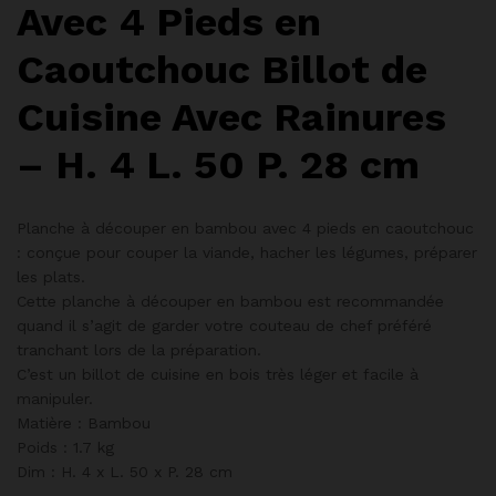
Avec 4 Pieds en
Caoutchouc Billot de
Cuisine Avec Rainures
– H. 4 L. 50 P. 28 cm
Planche à découper en bambou avec 4 pieds en caoutchouc
: conçue pour couper la viande, hacher les légumes, préparer
les plats.
Cette planche à découper en bambou est recommandée
quand il s’agit de garder votre couteau de chef préféré
tranchant lors de la préparation.
C’est un billot de cuisine en bois très léger et facile à
manipuler.
Matière : Bambou
Poids : 1.7 kg
Dim : H. 4 x L. 50 x P. 28 cm