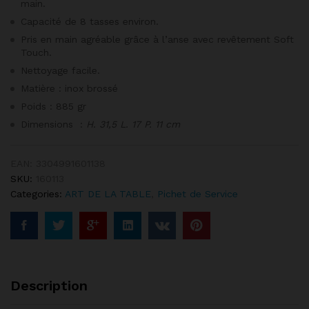
main.
Capacité de 8 tasses environ.
Pris en main agréable grâce à l’anse avec revêtement Soft
Touch.
Nettoyage facile.
Matière : inox brossé
Poids : 885 gr
Dimensions :
H. 31,5 L. 17 P. 11 cm
EAN:
3304991601138
SKU:
160113
Categories:
ART DE LA TABLE
,
Pichet de Service
Description