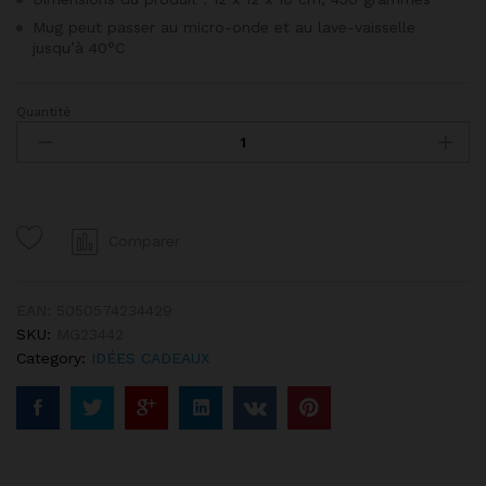
Mug peut passer au micro-onde et au lave-vaisselle
jusqu’à 40°C
Quantité
Mug
Captain
America
Tasse
à
Boissons
Comparer
en
Céramique
pour
EAN:
5050574234429
Cadeau
SKU:
MG23442
350
Category:
IDÉES CADEAUX
ml
quantity