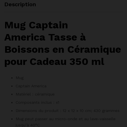
Description
Mug
Captain
America
Tasse à
Boissons en Céramique
pour Cadeau 350 ml
Mug
Captain America
Matériel : céramique
Composants inclus : x1
Dimensions du produit : ‎12 x 12 x 10 cm; 430 grammes
Mug peut passer au micro-onde et au lave-vaisselle
jusqu’à 40°C