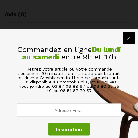
Avis (0)
BE THE FIRST TO REVIEW “MUG CAPTAIN AMERICA
TASSE À BOISSONS EN CÉRAMIQUE POUR CADEAU
Commandez en ligne
Du lundi
350 ML”
au samedi
entre 9h et 17h
Votre adresse de messagerie ne sera pas publiée.
Les
champs obligatoires sont indiqués avec
*
Retirez votre article ou votre commande
seulement 10 minutes après à notre point retrait
ou drive à Grosbliederstroff rue de forbach sur la
D31 disponible à Comptoir Colis, vous pouvez
Votre évaluation de ce produit
nous joindre au 03 87 06 88 97 ou 06 80 32 75
40 ou 06 51 67 79 57