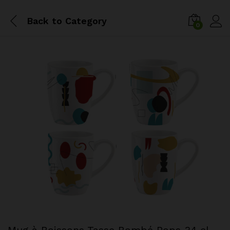
Back to
Category
0