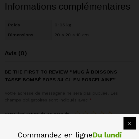
Informations complémentaires
Poids
0.105 kg
Dimensions
20 × 20 × 10 cm
Avis (0)
BE THE FIRST TO REVIEW “MUG À BOISSONS
TASSE BOMBÉ POPS 34 CL EN PORCELAINE”
Votre adresse de messagerie ne sera pas publiée.
Les
champs obligatoires sont indiqués avec
*
Votre évaluation de ce produit
Commandez en ligne
Du lundi