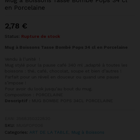
Mug à Boissons Tasse Bombé Pops 34 cl
en Porcelaine
2,78
€
Status:
Rupture de stock
Mug à Boissons Tasse Bombé Pops 34 cl en Porcelaine
Vendu à l’unité !
Mug stylé pour la pause café 340 ml ,adapté à toutes les
boissons : thé, café, chocolat, soupe et bien d’autres !
Parfait pour un réveil en douceur ou quand une pause
s’impose !
Pour avoir du look jusqu’au bout du mug.
Composition : PORCELAINE
Descriptif :
MUG BOMBE POPS 34CL PORCELAINE
EAN:
3568350322830
SKU:
MUGPOP006
Categories:
ART DE LA TABLE
,
Mug à Boissons