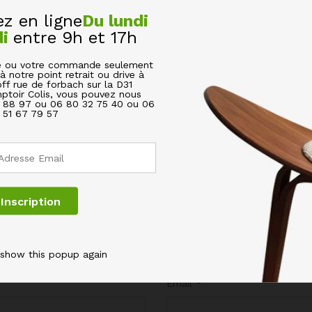
 en ligne
Du lundi
di
entre 9h et 17h
E POUR CHIEN 500 ML ANIMAL 3 COULEURS ASSORTIES
cle ou votre commande seulement
à notre point retrait ou drive à
off rue de forbach sur la D31
s champs obligatoires sont indiqués avec
*
ptoir Colis, vous pouvez nous
6 88 97 ou 06 80 32 75 40 ou 06
51 67 79 57
 show this popup again
Email
*