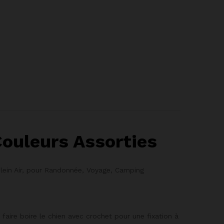
ouleurs Assorties
lein Air, pour Randonnée, Voyage, Camping
faire boire le chien avec crochet pour une fixation à