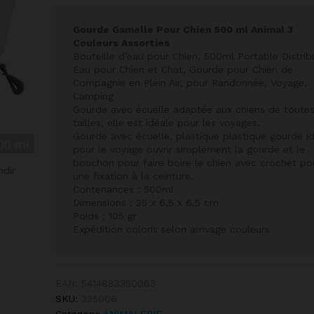
Gourde Gamelle Pour Chien 500 ml Animal 3
Couleurs Assorties
Bouteille d’eau pour Chien, 500ml Portable Distrib
Eau pour Chien et Chat, Gourde pour Chien de
Compagnie en Plein Air, pour Randonnée, Voyage,
Camping
Gourde avec écuelle adaptée aux chiens de toute
tailles, elle est idéale pour les voyages.
Gourde avec écuelle, plastique plastique gourde i
pour le voyage ouvrir simplement la gourde et le
bouchon pour faire boire le chien avec crochet po
ndir
une fixation à la ceinture.
Contenances : 500ml
Dimensions : 25 x 6,5 x 6,5 cm
Poids : 105 gr
Expédition coloris selon arrivage couleurs .
EAN:
5414883350063
SKU:
335006
Category:
ANIMALERIE