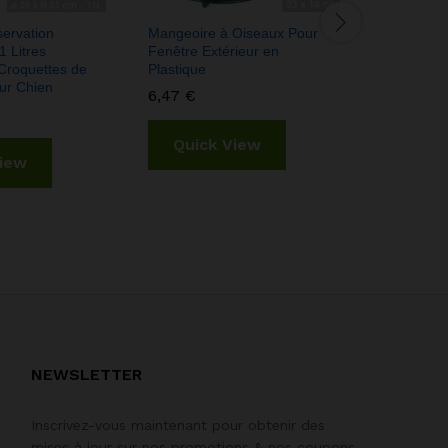
servation
Mangeoire à Oiseaux Pour
Boite de 
 Litres
Fenêtre Extérieur en
Hermétique
Croquettes de
Plastique
Conteneur
our Chien
Nourriture
6,47
€
3,55
€
Quick View
View
Quic
NEWSLETTER
Inscrivez-vous maintenant pour obtenir des
mises à jour sur nos promotions & nos coupons