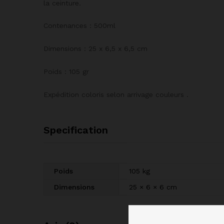
la ceinture.
Contenances : 500ml
Dimensions : 25 x 6,5 x 6,5 cm
Poids : 105 gr
Expédition coloris selon arrivage couleurs .
Specification
Poids
105 kg
Dimensions
25 × 6 × 6 cm