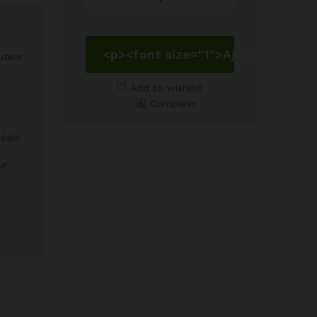
Pour
Chien
500
ml
<p><font size="1">Ajouter au pan
uteur
Animal
3
Add to wishlist
Couleurs
Comparer
s
Assorties
quantity
déale
ur