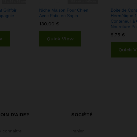
 Griffoir
Niche Maison Pour Chien
Boite de Con
mpagnie
Avec Patio en Sapin
Hermétique 11
Conteneur à 
130,00
€
Nourriture P
8,75
€
w
Quick View
Quick 
OIN D’AIDE?
SOCIÉTÉ
 connaitre
Panier