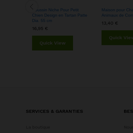
Coussin Niche Pour Petit
Maison pour Chat
Chien Design en Tartan Patte
Animaux de Co
Dia. 55 cm
13,40
€
16,95
€
Quick Vie
Quick View
SERVICES & GARANTIES
BES
La boutique
Nous