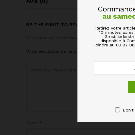
Avis (0)
Commandez
au same
BE THE FIRST TO REVIEW “GOURDE GAMELL
Retirez votre arti
10 minutes après 
Grosbliederstr
Votre adresse de messagerie ne sera pas publiée.
Le
disponible à Com
joindre au 03 87 0
Votre évaluation de ce produit
Don't
Name
*