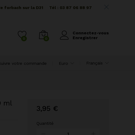
de forbach sur la D31
I I
Tél : 03 87 06 88 97
Connectez-vous
Enregistrer
0
0
Français
Suivre votre commande
Euro
0 ml
3,95
€
Quantité
Gourde
Gamelle