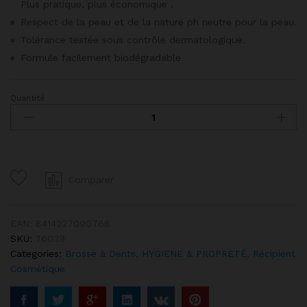
Plus pratique, plus économique .
Respect de la peau et de la nature ph neutre pour la peau.
Tolérance testée sous contrôle dermatologique.
Formule facilement biodégradable
Quantité
GEL
DOUCHE
VANILLE
ET
KARITE
600ML
Comparer
quantity
EAN:
8414227090768
SKU:
76039
Categories:
Brosse à Dents
,
HYGIENE & PROPRETÉ
,
Récipient
Cosmétique