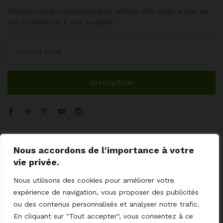
Inscrivez-vous maintenant pour obtenir des mises à jour sur
nos promotions & nos coupons
Nous accordons de l'importance à votre
vie privée.
Nous utilisons des cookies pour améliorer votre
expérience de navigation, vous proposer des publicités
ou des contenus personnalisés et analyser notre trafic.
En cliquant sur "Tout accepter", vous consentez à ce
© 2023 GoodCoProximity.
mentions légales
I
CGV
I
Cookies
I