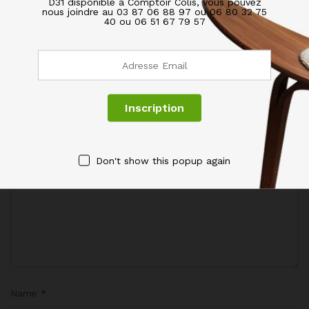
D31 disponible à Comptoir Colis, vous pouvez
nous joindre au 03 87 06 88 97 ou 06 80 32 75
40 ou 06 51 67 79 57
BE THE FIRST TO REVIEW “GEL DOUCHE VANILLE
ET KARITE 600ML”
Votre adresse de messagerie ne sera pas publiée.
Les
champs obligatoires sont indiqués avec
*
Votre évaluation de ce produit
Don't show this popup again
Name
*