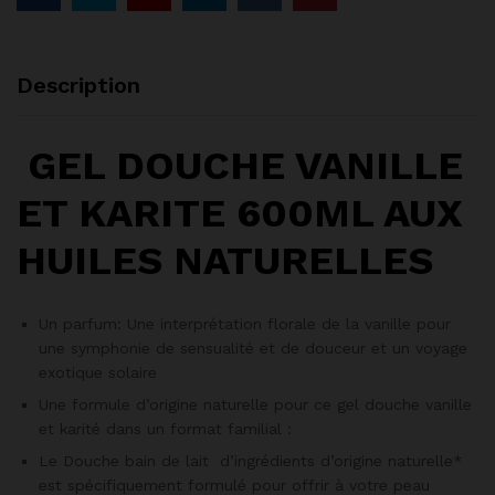
Description
GEL DOUCHE VANILLE
ET KARITE 600ML AUX
HUILES NATURELLES
Un parfum: Une interprétation florale de la vanille pour
une symphonie de sensualité et de douceur et un voyage
exotique solaire
Une formule d’origine naturelle pour ce gel douche vanille
et karité dans un format familial :
Le Douche bain de lait d’ingrédients d’origine naturelle*
est spécifiquement formulé pour offrir à votre peau