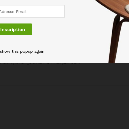
MENT ENFANT IMPRIMÉ CHIOT CHATON”
 show this popup again
s champs obligatoires sont indiqués avec
*