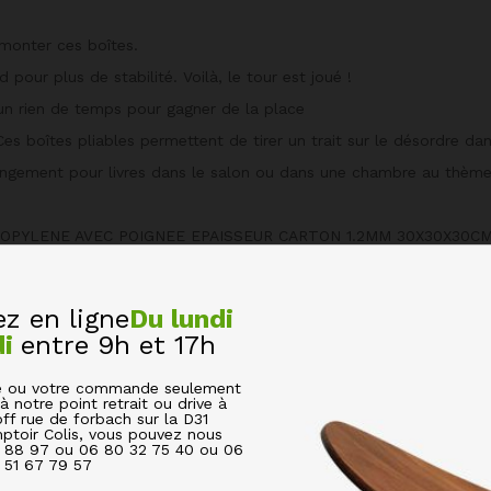
monter ces boîtes.
d pour plus de stabilité. Voilà, le tour est joué !
un rien de temps pour gagner de la place
tes pliables permettent de tirer un trait sur le désordre dans 
 rangement pour livres dans le salon ou dans une chambre au th
OPYLENE AVEC POIGNEE EPAISSEUR CARTON 1.2MM 30X30X30C
IABLES EN NON-TISSE MOTIFS ANIMAUX 30X30X30 cm
 en ligne
Du lundi
di
entre 9h et 17h
cle ou votre commande seulement
à notre point retrait ou drive à
off rue de forbach sur la D31
ptoir Colis, vous pouvez nous
6 88 97 ou 06 80 32 75 40 ou 06
51 67 79 57