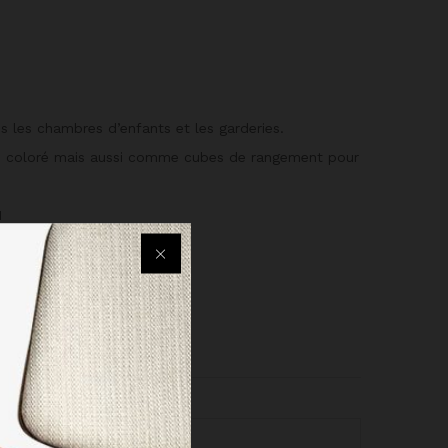
les chambres d’enfants et les garderies.
ème coloré mais aussi comme cubes de rangement pour
M