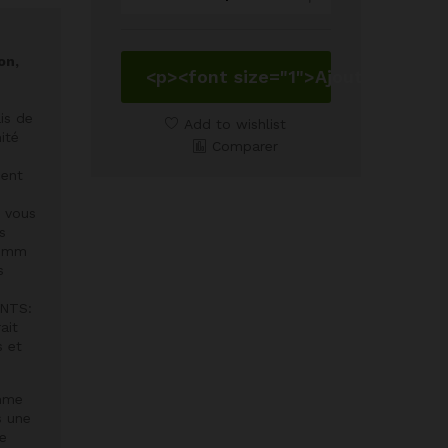
Rangement
Enfant
Imprimé
on,
Chiot
<p><font size="1">Ajouter au pan
Chaton
is de
quantity
Add to wishlist
ité
Comparer
ment
 vous
s
2 mm
s
NTS:
ait
s et
omme
s une
e