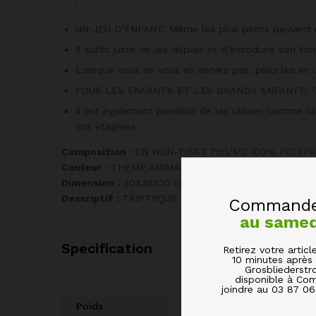
UN JEU D’ENFANT: Même les plus petits peuvent 
Il suffit juste de les déplier et d’introduire son fon
Lorsque vous ne vous en servez pas, pliez les en 
POUR LES ENFANTS ET LES GRANDS ENFANTS: Ces boî
Il est également possible de les utiliser comme
vos étagères
Composition :
EN NON-TISSE 75G/M2 100% POLYPR
Couleur :
THEME ANIMAL
Dimension :
30X30X30 cm
Descriptif :
TRIPTYQUE BOITES DE RANGEMENT PL
Commandez
au same
Specification
Retirez votre arti
10 minutes après 
Grosbliederstr
disponible à Com
joindre au 03 87 0
Poids
0.885 kg