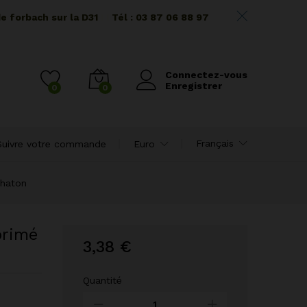
de forbach sur la D31
I I
Tél : 03 87 06 88 97
Connectez-vous
Enregistrer
0
0
Français
Suivre votre commande
Euro
Chaton
primé
3,38
€
Quantité
Cube
de