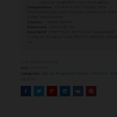
cubes de rangement pour vos étagères
Composition :
EN NON-TISSE 75G/M2 100%
POLYPROPYLENE AVEC POIGNEE EPAISSEUR CAR
1.2MM 30X30X30CM
Couleur :
THEME ANIMAL
Dimension :
30X30X30 cm
Descriptif :
TRIPTYQUE BOITES DE RANGEMENT
PLIABLES EN NON-TISSE MOTIFS ANIMAUX 30X3
cm
EAN:
3568352170026
SKU:
BOITRA211
Categories:
Bac de Rangement Enfant
,
ENFANTS JEU
JOUETS