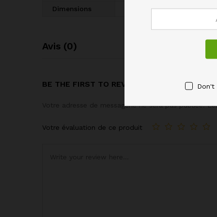
Dimensions
30 × 30 × 10 cm
Avis (0)
BE THE FIRST TO REVIEW “CUBE DE RANGE
Don't
Votre adresse de messagerie ne sera pas publiée.
Le
Votre évaluation de ce produit