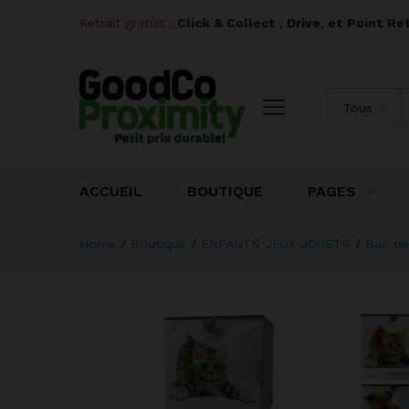
Retrait gratuit :
I
Click & Collect , Drive, et Point R
Tous
ACCUEIL
BOUTIQUE
PAGES
Home
/
Boutique
/
ENFANTS JEUX JOUETS
/
Bac de