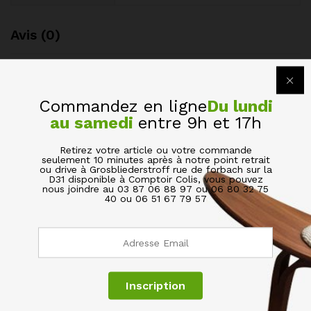
Avis (0)
BE THE FIRST TO REVIEW “COMMODE CHEVET
COMMODE TABLE DE NUIT EN MÉTAL”
Commandez en ligne
Du lundi
au samedi
entre 9h et 17h
Votre adresse de messagerie ne sera pas publiée.
Les
champs obligatoires sont indiqués avec
*
Retirez votre article ou votre commande
seulement 10 minutes après à notre point retrait
ou drive à Grosbliederstroff rue de forbach sur la
Votre évaluation de ce produit
D31 disponible à Comptoir Colis, vous pouvez
nous joindre au 03 87 06 88 97 ou 06 80 32 75
40 ou 06 51 67 79 57