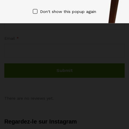
Name
*
Don't show this popup again
Email
*
There are no reviews yet.
Regardez-le sur Instagram