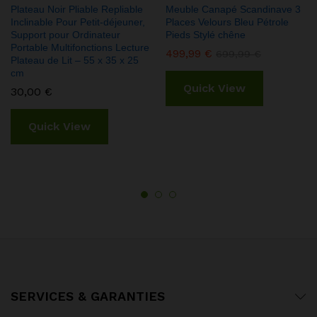
Plateau Noir Pliable Repliable
Meuble Canapé Scandinave 3
Inclinable Pour Petit-déjeuner,
Places Velours Bleu Pétrole
Support pour Ordinateur
Pieds Stylé chêne
Portable Multifonctions Lecture
499,99
€
699,99
€
Plateau de Lit – 55 x 35 x 25
cm
Quick View
30,00
€
Quick View
SERVICES & GARANTIES