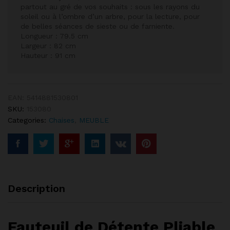
partout au gré de vos souhaits : sous les rayons du
soleil ou à l’ombre d’un arbre, pour la lecture, pour
de belles séances de sieste ou de farniente.
Longueur : 79.5 cm
Largeur : 82 cm
Hauteur : 91 cm
EAN:
5414881530801
SKU:
153080
Categories:
Chaises
,
MEUBLE
Description
Fauteuil de Détente Pliable