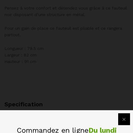
Pensez à votre confort et détendez vous grâce à ce fauteuil
noir disposant d’une structure en métal.
Pour un gain de place ce fauteuil est pliable et ce rangera
partout.
Longueur : 79.5 cm
Largeur : 82 cm
Hauteur : 91 cm
Specification
Informations complémentaires
Commandez en ligne
Du lundi