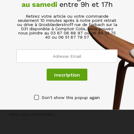
au samedi
entre 9h et 17h
Poids
3.7 kg
Retirez votre article ou votre commande
Dimensions
95 × 45 × 15 cm
seulement 10 minutes après à notre point retrait
ou drive à Grosbliederstroff rue de forbach sur la
D31 disponible à Comptoir Colis, vous pouvez
nous joindre au 03 87 06 88 97 ou 06 80 32 75
Avis (0)
40 ou 06 51 67 79 57
BE THE FIRST TO REVIEW “CHAISE DE DÉTENTE
NOIR FAUTEUIL PLIABLE SIMILI”
Votre adresse de messagerie ne sera pas publiée.
Les
champs obligatoires sont indiqués avec
*
Votre évaluation de ce produit
Don't show this popup again