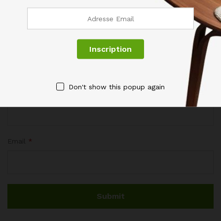
Don't show this popup again
Name
*
Email
*