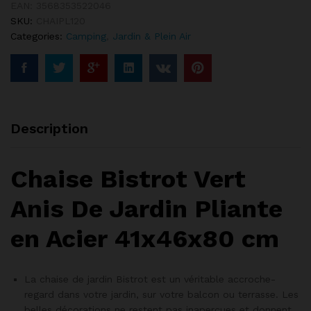
EAN:
3568353522046
SKU:
CHAIPL120
Categories:
Camping
,
Jardin & Plein Air
Description
Chaise Bistrot Vert
Anis De Jardin Pliante
en Acier 41x46x80 cm
La chaise de jardin Bistrot est un véritable accroche-
regard dans votre jardin, sur votre balcon ou terrasse. Les
belles décorations ne restent pas inaperçues et donnent