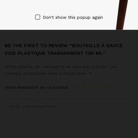
Dimensions
30 × 20 × 10 cm
Don't show this popup again
Avis (0)
BE THE FIRST TO REVIEW “BOUTEILLE À SAUCE
VIDE PLASTIQUE TRANSPARENT 700 ML”
Votre adresse de messagerie ne sera pas publiée.
Les
champs obligatoires sont indiqués avec
*
Votre évaluation de ce produit