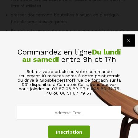
être réutilisées
presser doucement: bouteilles à sauce en plastique
flexible pour dosage précis
Bouteille transparente pour un aperçu rapide du contenu
Polyvalent: les flacons doseurs sont parfaits pour pique-
niques, sorties, barbecues et la restauration
Commandez en ligne
Du lundi
Volume environ 700 ml
au samedi
entre 9h et 17h
Retirez votre article ou votre commande
seulement 10 minutes après à notre point retrait
ou drive à Grosbliederstroff rue de forbach sur la
D31 disponible à Comptoir Colis, vous pouvez
nous joindre au 03 87 06 88 97 ou 06 80 32 75
40 ou 06 51 67 79 57
Specification
Informations complémentaires
Poids
0.145 kg