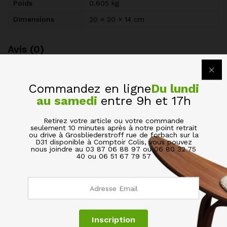
Poids
0.605 kg
Dimensions
20 × 20 × 14 cm
Avis (0)
BE THE FIRST TO REVIEW “BOUCHON DE
Commandez en ligne
Du lundi
BOUTEILLE HERMÉTIQUE VIN BIÈRE SODA”
au samedi
entre 9h et 17h
Votre adresse de messagerie ne sera pas publiée.
Les
Retirez votre article ou votre commande
champs obligatoires sont indiqués avec
*
seulement 10 minutes après à notre point retrait
ou drive à Grosbliederstroff rue de forbach sur la
D31 disponible à Comptoir Colis, vous pouvez
nous joindre au 03 87 06 88 97 ou 06 80 32 75
Votre évaluation de ce produit
40 ou 06 51 67 79 57