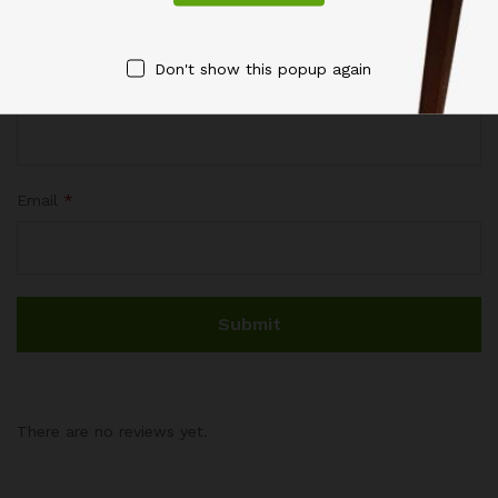
Don't show this popup again
Name
*
Email
*
There are no reviews yet.