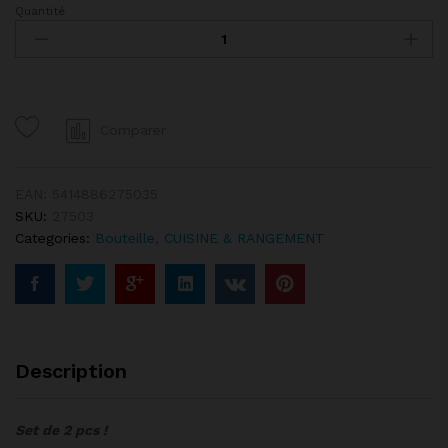
Quantité
Bouchon
de
Bouteille
Hermétique
Vin
Bière
Comparer
Soda
quantity
EAN:
5414886275035
SKU:
27503
Categories:
Bouteille
,
CUISINE & RANGEMENT
Description
Set de 2 pcs !