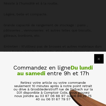
Résiste à l’humidité et à la rouille.
Légère, belle et compacte.
Grande capacité de rangement de stockage : pains ,
pâtisseries , viennoiseries et autres telles que biscuits,
gâteaux, bonbons, etc.
Entretien : N’utilisez pas de brosses et autres matériaux durs
pour frotter la boîte à pain afin d’éviter les rayures et
endommager la boîte à pain; Ne faites pas tremper la boîte
à pain dans l’eau pendant longtemps pour éviter la rouille.
Commandez en ligne
Du lundi
au samedi
entre 9h et 17h
Si vous devez le nettoyer, veuillez l’essuyer avec une serviette
humide et le sécher avant de le ranger dans un endroit sec.
Retirez votre article ou votre commande
seulement 10 minutes après à notre point retrait
La boîte à pain doit être placée dans un endroit stable .
ou drive à Grosbliederstroff rue de forbach sur la
D31 disponible à Comptoir Colis, vous pouvez
nous joindre au 03 87 06 88 97 ou 06 80 32 75
40 ou 06 51 67 79 57
Dimensions : 42,5 x 23 x 16,5 cm