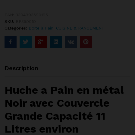
Noir
Vintage
Rétro
EAN:
3304993590195
quantity
SKU:
BP359019
Categories:
Boite à Pain
,
CUISINE & RANGEMENT
Description
Huche a Pain en métal
Noir avec Couvercle
Grande Capacité 11
Litres environ