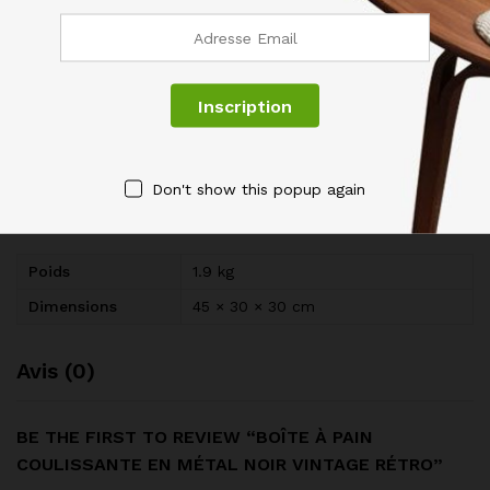
Couleur : Noir
Design : arrondi rétro vintage
Specification
Don't show this popup again
Informations complémentaires
Poids
1.9 kg
Dimensions
45 × 30 × 30 cm
Avis (0)
BE THE FIRST TO REVIEW “BOÎTE À PAIN
COULISSANTE EN MÉTAL NOIR VINTAGE RÉTRO”