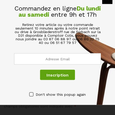
Commandez en ligne
Du lundi
Specification
au samedi
entre 9h et 17h
Retirez votre article ou votre commande
Informations complémentaires
seulement 10 minutes après à notre point retrait
ou drive à Grosbliederstroff rue de forbach sur la
D31 disponible à Comptoir Colis, vous pouvez
nous joindre au 03 87 06 88 97 ou 06 80 32 75
40 ou 06 51 67 79 57
Poids
0.135 kg
Dimensions
25 × 25 × 8 cm
Avis (0)
BE THE FIRST TO REVIEW “ASSIETTE À DÉSERT
PLATE NORDIC BLANCHE”
Don't show this popup again
Votre adresse de messagerie ne sera pas publiée.
Les
champs obligatoires sont indiqués avec
*