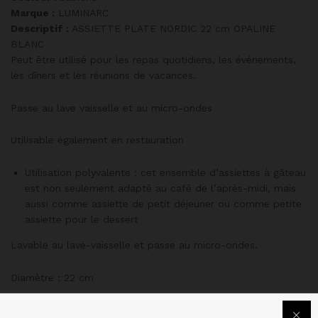
Marque :
LUMINARC
Descriptif :
ASSIETTE PLATE NORDIC 22 cm OPALINE
BLANC
Peut être utilisé pour les repas quotidiens, les événements,
les dîners et les réunions de vacances.
Passe au lave vaisselle et au micro-ondes
Utilisable également en restauration
Utilisation polyvalente : cet ensemble d’assiettes à gâteau
est non seulement adapté au café de l’après-midi, mais
aussi comme assiette de petit déjeuner
ou comme petite
assiette pour le dessert
Lavable au lave-vaisselle et passe au micro-ondes.
Diamètre : 22 cm
Couleur : blanc