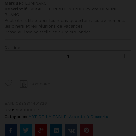
Marque :
LUMINARC
Descriptif :
ASSIETTE PLATE NORDIC 22 cm OPALINE
BLANC
Peut être utilisé pour les repas quotidiens, les événements,
les dîners et les réunions de vacances.
Passe au lave vaisselle et au micro-ondes
Quantité
Assiette
à
Désert
Plate
NORDIC
Blanche
Comparer
quantity
EAN:
0883314491326
SKU:
ASSINO007
Categories:
ART DE LA TABLE
,
Assiette à Desserts