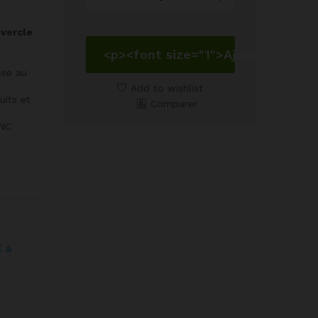
de
Conservation
uvercle
Confiture
Marmelade
<p><font size="1">Ajouter au pan
212
sse au
ml
Add to wishlist
uits et
avec
Comparer
Couvercle
NC
quantity
E &