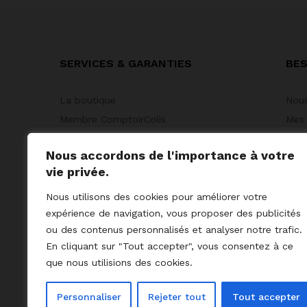
SERVICES & GARANTIES
BES
La boutique
Nous
Membre ComptoirColis
Mes
Course en ligne
Mode
Nous accordons de l'importance à votre
Suivi & Retour
Nous
vie privée.
Nous utilisons des cookies pour améliorer votre
expérience de navigation, vous proposer des publicités
ou des contenus personnalisés et analyser notre trafic.
En cliquant sur "Tout accepter", vous consentez à ce
que nous utilisions des cookies.
Personnaliser
Rejeter tout
Tout accepter