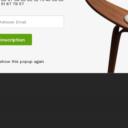
51 67 79 57
Email
*
 show this popup again