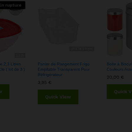
En rupture
e 2,3 Litres
Panier de Rangement Frigo
Boite à Biscu
e ( lot de 3 )
Empilable Transparent Pour
Couleurs Asso
Réfrigérateur
20,00
€
3,95
€
w
Quick 
Quick View