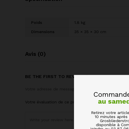
Poids
1.8 kg
Dimensions
35 × 35 × 30 cm
Avis (0)
BE THE FIRST TO REVIEW “12 BOCAUX DE 
Votre adresse de messagerie ne sera pas publiée.
Le
Commandez
au same
Votre évaluation de ce produit
Retirez votre arti
10 minutes après 
Grosbliederstr
disponible à Com
joindre au 03 87 0