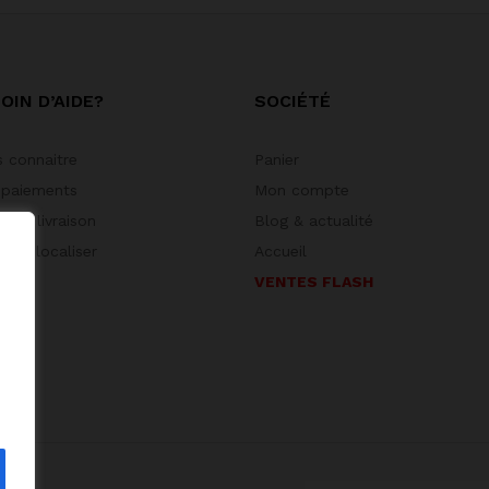
OIN D’AIDE?
SOCIÉTÉ
 connaitre
Panier
 paiements
Mon compte
 de livraison
Blog & actualité
 géolocaliser
Accueil
VENTES FLASH