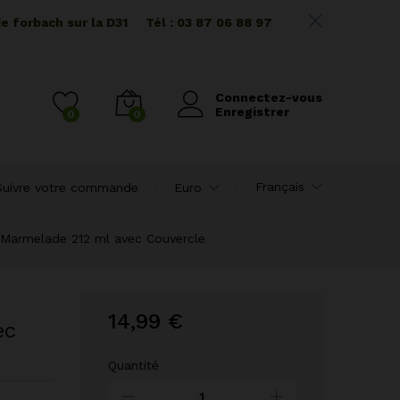
de forbach sur la D31
I I
Tél : 03 87 06 88 97
Connectez-vous
Enregistrer
0
0
Français
Suivre votre commande
Euro
e Marmelade 212 ml avec Couvercle
14,99
€
ec
Quantité
12
Bocaux