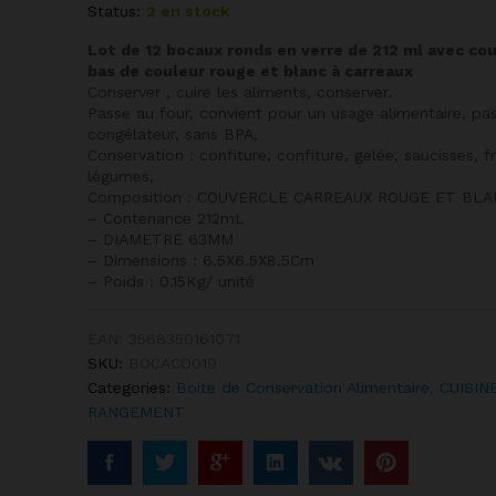
Status:
2 en stock
Lot de 12 bocaux ronds en verre de 212 ml avec co
bas de couleur rouge et blanc à carreaux
Conserver , cuire les aliments, conserver.
Passe au four, convient pour un usage alimentaire, pa
congélateur, sans BPA,
Conservation : confiture, confiture, gelée, saucisses, fr
légumes,
Composition : COUVERCLE CARREAUX ROUGE ET BLA
– Contenance 212mL
– DIAMETRE 63MM
– Dimensions : 6.5X6.5X8.5Cm
– Poids : 0.15Kg/ unité
EAN:
3568350161071
SKU:
BOCACO019
Categories:
Boite de Conservation Alimentaire
,
CUISIN
RANGEMENT