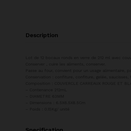
Description
Lot de 12 bocaux ronds en verre de 212 ml avec couv
Conserver , cuire les aliments, conserver.
Passe au four, convient pour un usage alimentaire, p
Conservation : confiture, confiture, gelée, saucisses, 
Composition : COUVERCLE CARREAUX ROUGE ET BL
– Contenance 212mL
– DIAMETRE 63MM
– Dimensions : 6.5X6.5X8.5Cm
– Poids : 0.15Kg/ unité
Specification