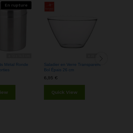
En rupture
its Métal Ronde
Saladier en Verre Transparent
Sac de Co
rties
Bol Épais 26 cm
Alimentair
6,95
€
1,55
€
View
Quick View
Quic