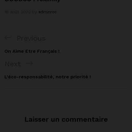
16 août 2020
by
adminroc
Navigation
Previous
Previous
de
Post
On Aime Etre Français !
l’article
Next
Next
Post
L’éco-responsabilité, notre priorité !
Laisser un commentaire