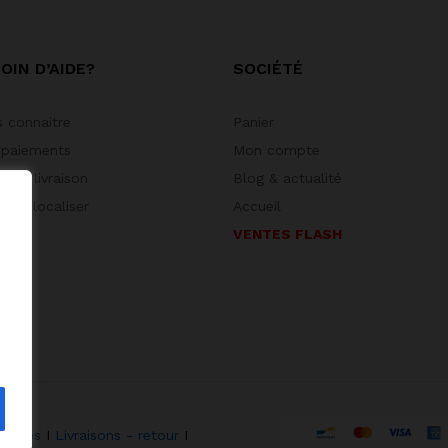
OIN D’AIDE?
SOCIÉTÉ
 connaitre
Panier
 paiements
Mon compte
 de livraison
Blog & actualité
 géolocaliser
Accueil
VENTES FLASH
ookies
I
Livraisons - retour
I