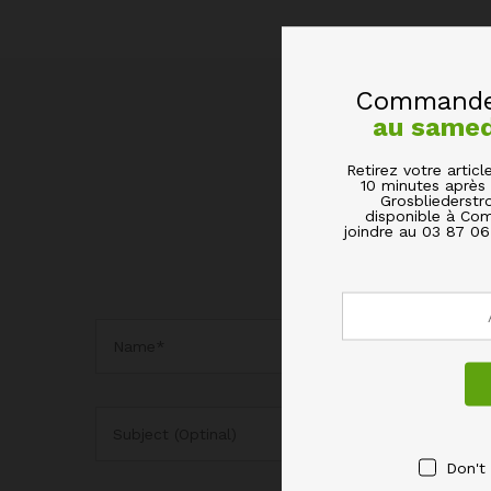
Commandez
au same
Retirez votre arti
10 minutes après 
Grosbliederstr
disponible à Com
joindre au 03 87 0
Don't