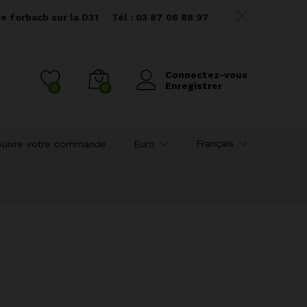
de forbach sur la D31
I I
Tél : 03 87 06 88 97
Connectez-vous
Enregistrer
0
0
Français
Suivre votre commande
Euro