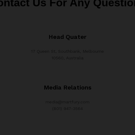
ontact Us For Any Questio
Head Quater
17 Queen St, Southbank, Melbourne
10560, Australia
Media Relations
media@martfury.com
(801) 947-3564