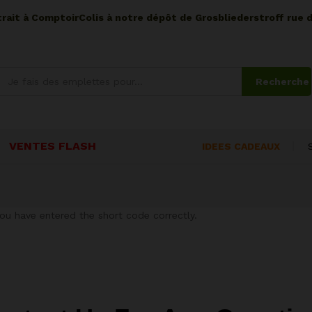
etrait à ComptoirColis à notre dépôt de Grosbliederstroff rue 
Recherche
VENTES FLASH
IDEES CADEAUX
ou have entered the short code correctly.