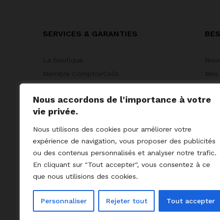
SERVICES & GARANTIES
BES
La boutique
Nous
Membre ComptoirColis
Mes
Course en ligne
Mode
Nous accordons de l'importance à votre
Suivi & Retour
Nous
vie privée.
Nous utilisons des cookies pour améliorer votre
expérience de navigation, vous proposer des publicités
ou des contenus personnalisés et analyser notre trafic.
En cliquant sur "Tout accepter", vous consentez à ce
que nous utilisions des cookies.
Personnaliser
Rejeter tout
Tout accepter
© 2023 GoodCoProximity.
mentions légales
I
CGV
I
C