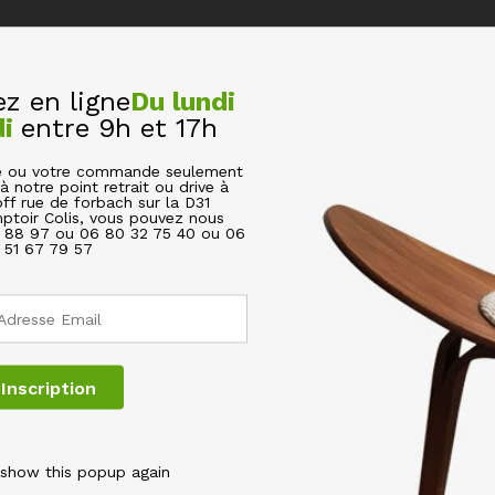
 en ligne
Du lundi
di
entre 9h et 17h
cle ou votre commande seulement
à notre point retrait ou drive à
Get In Touch
off rue de forbach sur la D31
ptoir Colis, vous pouvez nous
6 88 97 ou 06 80 32 75 40 ou 06
51 67 79 57
 show this popup again